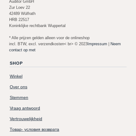
Auditor GmbH
Zur Loev 22
42489 Wülfrath
HRB 22517
Koninklijke rechtbank Wuppertal
* Alle prijzen gelden alleen voor de onlineshop
incl. BTW, excl. verzendkosten< br> © 2023
Impressum
|
Neem
contact op met
SHOP
Winkel
Over ons
Stemmen
Vraag antwoord
Vertrouwelijkheid
Товар- условия возврата