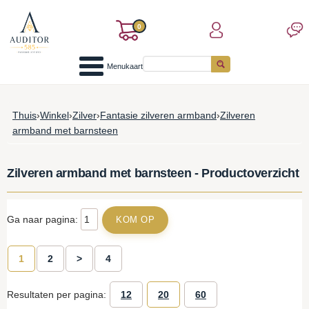
0
Menukaart
Thuis
›
Winkel
›
Zilver
›
Fantasie zilveren armband
›
Zilveren
armband met barnsteen
Zilveren armband met barnsteen - Productoverzicht
Ga naar pagina:
1
2
>
4
Resultaten per pagina:
12
20
60