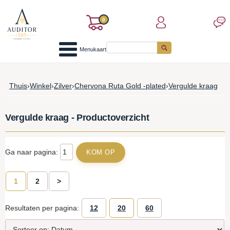
0
Menukaart
Thuis
›
Winkel
›
Zilver
›
Chervona Ruta Gold -plated
›
Vergulde kraag
Vergulde kraag - Productoverzicht
Ga naar pagina:
1
2
>
Resultaten per pagina:
12
20
60