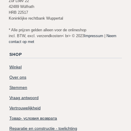
Zur Loev 22
42489 Wülfrath
HRB 22517
Koninklijke rechtbank Wuppertal
* Alle prijzen gelden alleen voor de onlineshop
incl. BTW, excl. verzendkosten< br> © 2023
Impressum
|
Neem
contact op met
SHOP
Winkel
Over ons
Stemmen
Vraag antwoord
Vertrouwelijkheid
Товар- условия возврата
Reparatie en constructie - toelichting