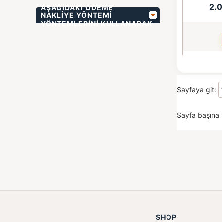
2.
AŞAĞIDAKI ÖDEME
NAKLIYE YÖNTEMI
YÖNTEMLERINI KULLANARAK
BIZIMLE ÖDEME
YAPABILIRSINIZ
Sayfaya git:
Sayfa başına 
SHOP