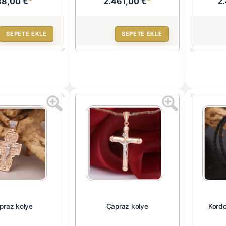
38,00 €
*
2.461,00 €
*
2
SEPETE EKLE
SEPETE EKLE
praz kolye
Çapraz kolye
Kordo