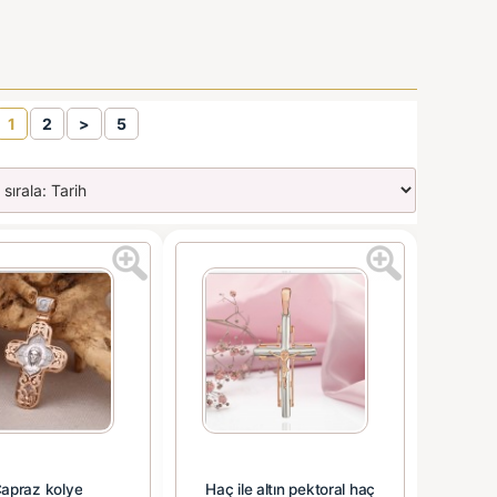
1
2
>
5
apraz kolye
Haç ile altın pektoral haç