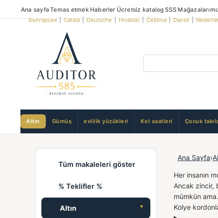
Ana sayfa
Temas etmek
Haberler
Ücretsiz katalog
SSS
Mağazalarımı
Български
|
Català
|
Deutsche
|
Hrvatski
|
Čeština
|
Dansk
|
Nederla
Altın
Gümüş
evlilik yüzükleri
Kol saatleri
Çocuk takıla
Ana Sayfa
›
A
Tüm makaleleri göster
Her insanın mu
Ancak zincir, 
% Teklifler %
mümkün ama.
Kolye kordonla
Altın