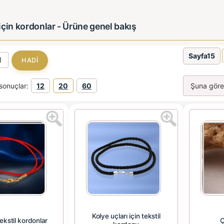
çin kordonlar - Ürüne genel bakış
Sayfa15
sonuçlar:
12
20
60
Kolye uçları için tekstil
tekstil kordonlar
Ç