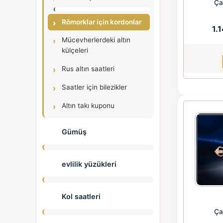
Ça
Römorklar için kordonlar
1.
Mücevherlerdeki altın
külçeleri
Rus altın saatleri
Saatler için bilezikler
Altın takı kuponu
Gümüş
evlilik yüzükleri
Kol saatleri
Ça