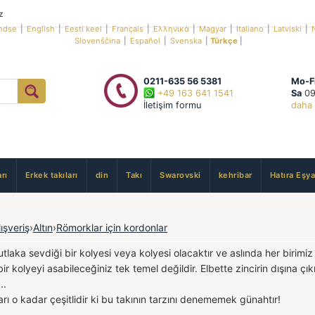
z
ndse
|
English
|
Eesti keel
|
Français
|
Ελληνικά
|
Magyar
|
Italiano
|
Latviski
|
Slovenščina
|
Español
|
Svenska
|
Türkçe
|
0211-635 56 5381
Mo-F
+49 163 641 1541
Sa
09
İletişim formu
daha 
rı
Erkek takıları
din
Takı
Swarovski
kehribar
Hatıra Eşya
lışveriş
›
Altın
›
Römorklar için kordonlar
tlaka sevdiği bir kolyesi veya kolyesi olacaktır ve aslında her birimiz
bir kolyeyi asabileceğiniz tek temel değildir. Elbette zincirin dışına çı
..
rı o kadar çeşitlidir ki bu takının tarzını denememek günahtır!