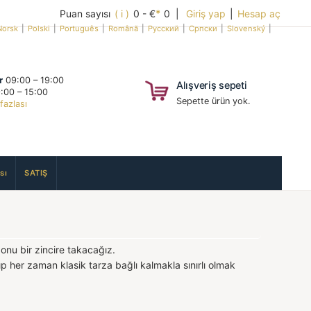
Puan sayısı
( i )
0 - €
*
0 |
Giriş yap
|
Hesap aç
Norsk
|
Polski
|
Português
|
Română
|
Русский
|
Српски
|
Slovenský
|
r
09:00 – 19:00
Alışveriş sepeti
:00 – 15:00
Sepette ürün yok.
fazlası
sı
SATIŞ
 onu bir zincire takacağız.
kıp her zaman klasik tarza bağlı kalmakla sınırlı olmak