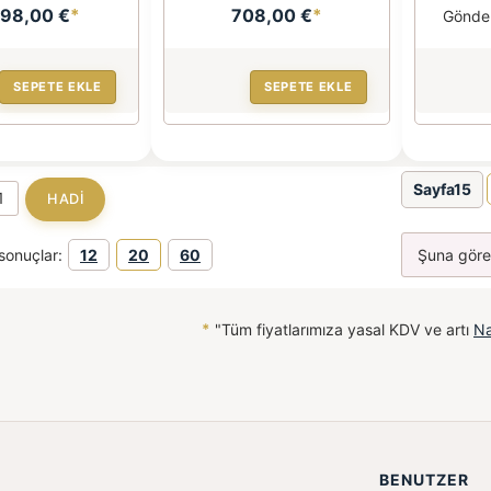
098,00 €
*
708,00 €
*
Gönde
SEPETE EKLE
SEPETE EKLE
Sayfa15
sonuçlar:
12
20
60
*
"Tüm fiyatlarımıza yasal KDV ve artı
Na
BENUTZER