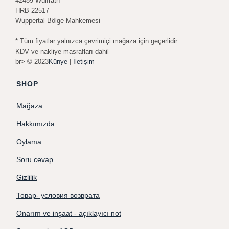
42489 Wülfrath
HRB 22517
Wuppertal Bölge Mahkemesi
* Tüm fiyatlar yalnızca çevrimiçi mağaza için geçerlidir
KDV ve nakliye masrafları dahil
br> © 2023
Künye
|
İletişim
SHOP
Mağaza
Hakkımızda
Oylama
Soru cevap
Gizlilik
Товар- условия возврата
Onarım ve inşaat - açıklayıcı not