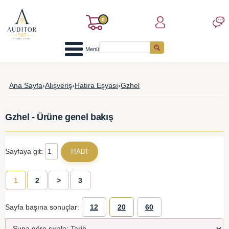
0
Menü
Ana Sayfa
›
Alışveriş
›
Hatıra Eşyası
›
Gzhel
Gzhel - Ürüne genel bakış
Sayfaya git:
1
2
>
3
Sayfa başına sonuçlar:
12
20
60