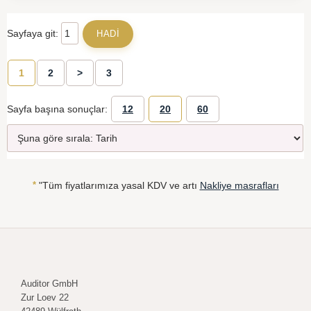
Sayfaya git:
1
2
>
3
Sayfa başına sonuçlar:
12
20
60
*
"Tüm fiyatlarımıza yasal KDV ve artı
Nakliye masrafları
Auditor GmbH
Zur Loev 22