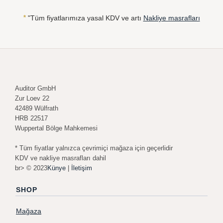
*
"Tüm fiyatlarımıza yasal KDV ve artı
Nakliye masrafları
Auditor GmbH
Zur Loev 22
42489 Wülfrath
HRB 22517
Wuppertal Bölge Mahkemesi
* Tüm fiyatlar yalnızca çevrimiçi mağaza için geçerlidir
KDV ve nakliye masrafları dahil
br> © 2023
Künye
|
İletişim
SHOP
Mağaza