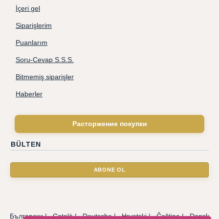
İçeri gel
Siparişlerim
Puanlarım
Soru-Cevap S.S.S.
Bitmemiş siparişler
Haberler
Расторжение покупки
BÜLTEN
Български
|
Català
|
Deutsche
|
Hrvatski
|
Čeština
|
Dansk