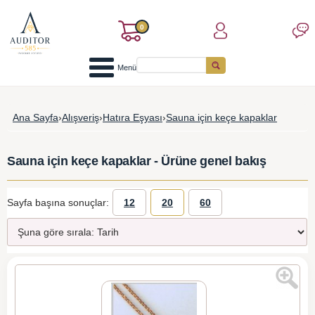
0
Menü
Ana Sayfa
›
Alışveriş
›
Hatıra Eşyası
›
Sauna için keçe kapaklar
Sauna için keçe kapaklar - Ürüne genel bakış
Sayfa başına sonuçlar:
12
20
60