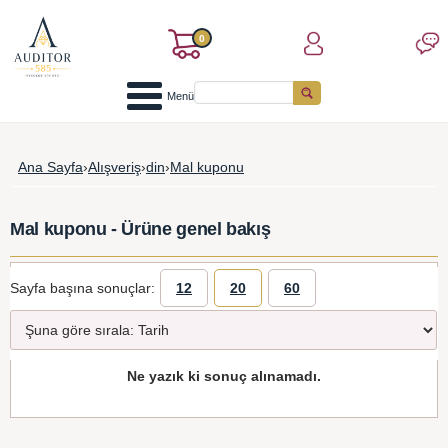
0
Menü
Ana Sayfa
›
Alışveriş
›
din
›
Mal kuponu
Mal kuponu - Ürüne genel bakış
Sayfa başına sonuçlar:
12
20
60
Ne yazık ki sonuç alınamadı.