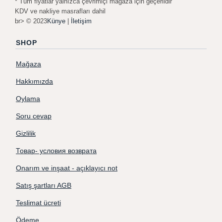
* Tüm fiyatlar yalnızca çevrimiçi mağaza için geçerlidir
KDV ve nakliye masrafları dahil
br> © 2023
Künye
|
İletişim
SHOP
Mağaza
Hakkımızda
Oylama
Soru cevap
Gizlilik
Товар- условия возврата
Onarım ve inşaat - açıklayıcı not
Satış şartları AGB
Teslimat ücreti
Ödeme