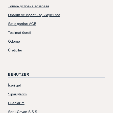
Товар- условия возврата
Onarım ve inşaat - açıklayıcı not
Satış şartları AGB
Teslimat ücreti
Ödeme
Üreticiler
BENUTZER
İçeri gel
Siparişlerim
Puanlarım
Soru-Cevap S.S.S.