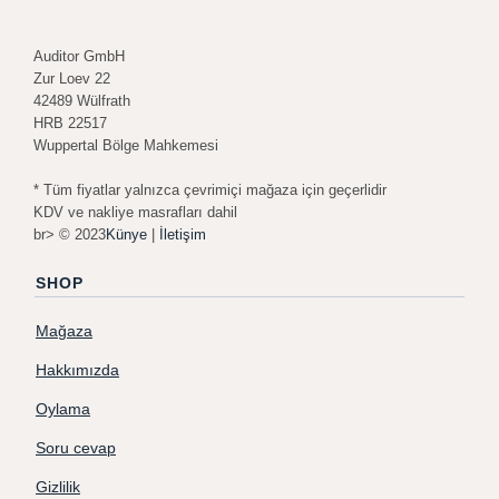
Auditor GmbH
Zur Loev 22
42489 Wülfrath
HRB 22517
Wuppertal Bölge Mahkemesi
* Tüm fiyatlar yalnızca çevrimiçi mağaza için geçerlidir
KDV ve nakliye masrafları dahil
br> © 2023
Künye
|
İletişim
SHOP
Mağaza
Hakkımızda
Oylama
Soru cevap
Gizlilik