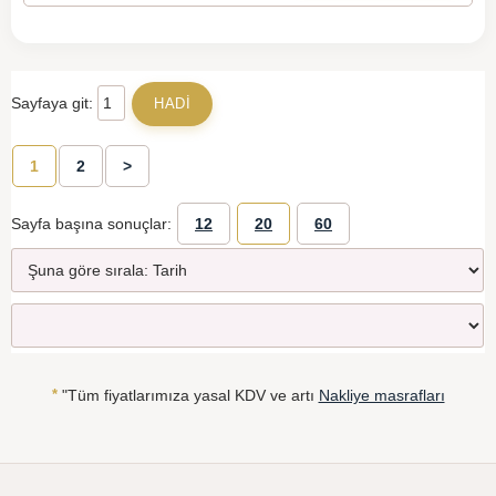
Sayfaya git:
1
2
>
Sayfa başına sonuçlar:
12
20
60
*
"Tüm fiyatlarımıza yasal KDV ve artı
Nakliye masrafları