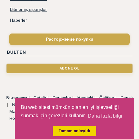
Bitmemiş siparişler
Haberler
Расторжение покупки
BÜLTEN
Български
|
Català
|
Deutsche
|
Hrvatski
|
Čeština
|
Dansk
|
Nederlandse
|
English
|
Eesti keel
|
Français
|
Ελληνικά
|
Bu web sitesi mümkün olan en iyi işlevselliği
Magyar
|
Italiano
|
Latviski
|
Norsk
|
Polski
|
Português
|
sunmak için çerezleri kullanır.
Daha fazla bilgi
Română
|
Русский
|
Српски
|
Slovenský
|
Slovenščina
|
Español
|
Svenska
|
Türkçe
|
Tamam anlaşıldı