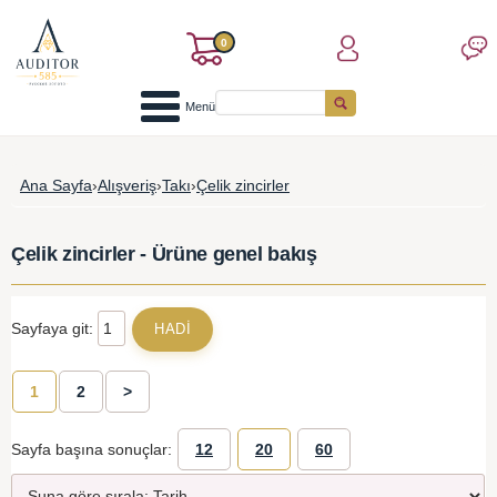
0
Menü
Ana Sayfa
›
Alışveriş
›
Takı
›
Çelik zincirler
Çelik zincirler - Ürüne genel bakış
Sayfaya git:
1
2
>
Sayfa başına sonuçlar:
12
20
60