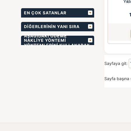
Yıld
EN ÇOK SATANLAR
DIĞERLERININ YANI SIRA
AŞAĞIDAKI ÖDEME
NAKLIYE YÖNTEMI
YÖNTEMLERINI KULLANARAK
BIZIMLE ÖDEME
Sayfaya git:
YAPABILIRSINIZ
Sayfa başına 