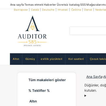
Ana sayfa
Temas etmek
Haberler
Ücretsiz katalog
SSS
Mağazalarımı
Български
|
Català
|
Deutsche
|
Hrvatski
|
Čeština
|
Dansk
|
Nederla
Altın
Gümüş
evlilik yüzükleri
Kol saatleri
Çocuk takıla
Ana Sayfa
›
A
Tüm makaleleri göster
Düğünler, doğ
kutuları.
% Teklifler %
Altın