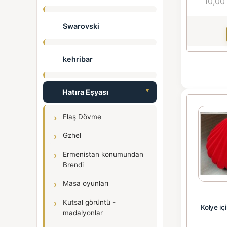
10,00
Swarovski
kehribar
Hatıra Eşyası
Flaş Dövme
Gzhel
Ermenistan konumundan
Brendi
Masa oyunları
Kutsal görüntü -
Kolye iç
madalyonlar