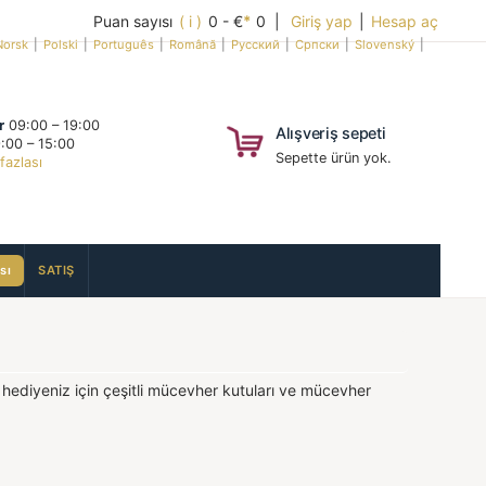
Puan sayısı
( i )
0 - €
*
0 |
Giriş yap
|
Hesap aç
Norsk
|
Polski
|
Português
|
Română
|
Русский
|
Српски
|
Slovenský
|
r
09:00 – 19:00
Alışveriş sepeti
:00 – 15:00
Sepette ürün yok.
fazlası
sı
SATIŞ
 hediyeniz için çeşitli mücevher kutuları ve mücevher