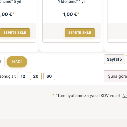
önümü” 5 yıl
Yıldönümü” 1 yıl
1,00 €
*
1,00 €
*
SEPETE EKLE
SEPETE EKLE
Sayfa15
sonuçlar:
12
20
60
*
"Tüm fiyatlarımıza yasal KDV ve artı
Na