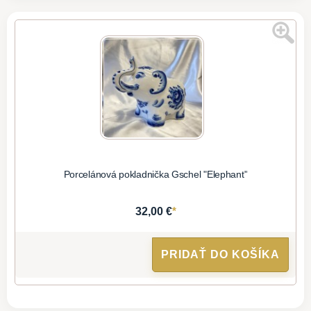
Porcelánová pokladnička Gschel "Elephant"
*
32,00 €
PRIDAŤ DO KOŠÍKA