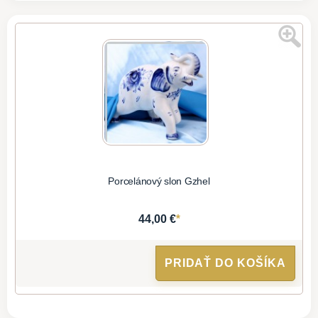
Porcelánový slon Gzhel
*
44,00 €
PRIDAŤ DO KOŠÍKA