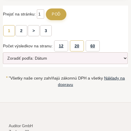
Prejsť na stránku:
1
2
>
3
Počet výsledkov na stranu:
12
20
60
*
"Všetky naše ceny zahŕňajú zákonnú DPH a všetky
Náklady na
dopravu
Auditor GmbH