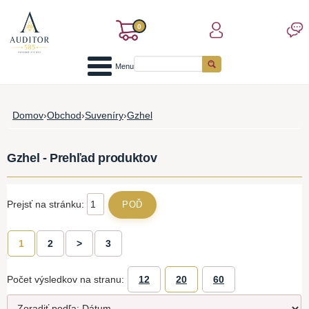
0
Menu
Domov
›
Obchod
›
Suveníry
›
Gzhel
Gzhel - Prehľad produktov
Prejsť na stránku:
1
2
>
3
Počet výsledkov na stranu:
12
20
60