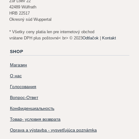
Zur Loev 22
42489 Wülfrath
HRB 22517
Okresný súd Wuppertal
* Všetky ceny platia len pre internetový obchod
vrátane DPH plus poštovné< br> © 2023
Odtlačok
|
Kontakt
SHOP
Магазин
О нас
Голосования
Вопрос-Ответ
Конфиденциальность
Товар- условия возврата
Oprava a výstavba - vysvetľujúca poznámka