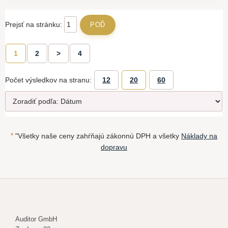
Prejsť na stránku:
1
2
>
4
Počet výsledkov na stranu:
12
20
60
*
"Všetky naše ceny zahŕňajú zákonnú DPH a všetky
Náklady na
dopravu
Auditor GmbH