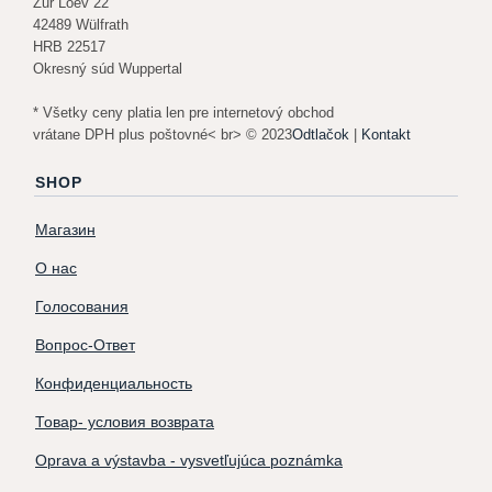
Zur Loev 22
42489 Wülfrath
HRB 22517
Okresný súd Wuppertal
* Všetky ceny platia len pre internetový obchod
vrátane DPH plus poštovné< br> © 2023
Odtlačok
|
Kontakt
SHOP
Магазин
О нас
Голосования
Вопрос-Ответ
Конфиденциальность
Товар- условия возврата
Oprava a výstavba - vysvetľujúca poznámka