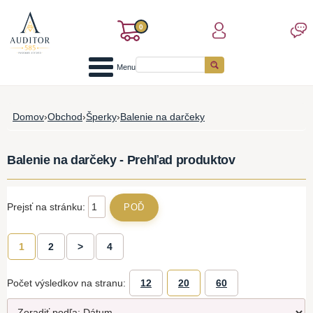
0
Menu
Domov
›
Obchod
›
Šperky
›
Balenie na darčeky
Balenie na darčeky - Prehľad produktov
Prejsť na stránku:
1
2
>
4
Počet výsledkov na stranu:
12
20
60