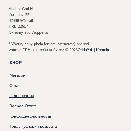
Auditor GmbH
Zur Loev 22
42489 Wülfrath
HRB 22517
Okresný súd Wuppertal
* Všetky ceny platia len pre internetový obchod
vrátane DPH plus poštovné< br> © 2023
Odtlačok
|
Kontakt
SHOP
Магазин
О нас
Голосования
Вопрос-Ответ
Конфиденциальность
Товар- условия возврата