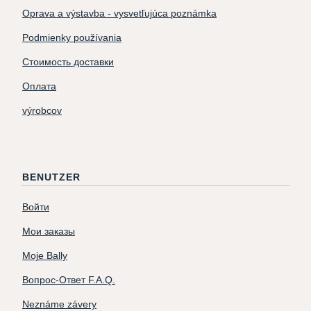
Oprava a výstavba - vysvetľujúca poznámka
Podmienky používania
Стоимость доставки
Оплата
výrobcov
BENUTZER
Войти
Мои заказы
Moje Bally
Вопрос-Ответ F.A.Q.
Neznáme závery