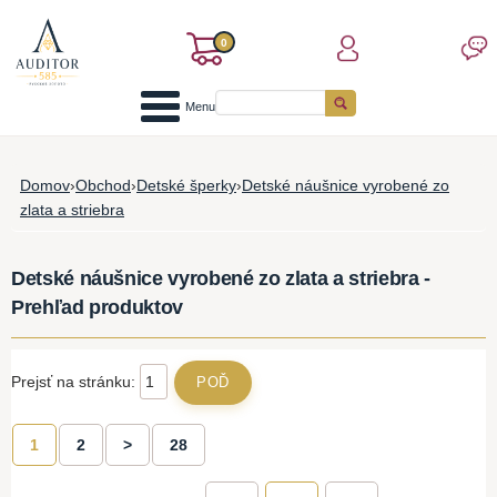
0
Menu
Domov
›
Obchod
›
Detské šperky
›
Detské náušnice vyrobené zo
zlata a striebra
Detské náušnice vyrobené zo zlata a striebra -
Prehľad produktov
Prejsť na stránku:
1
2
>
28