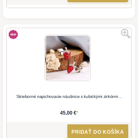
Strieborné napichovacie náušnice s kubickými zirkónm...
*
45,00 €
PRIDAŤ DO KOŠÍKA