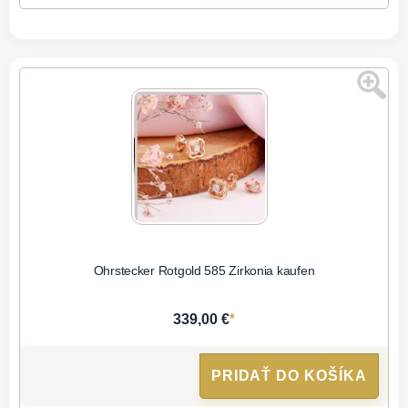
Ohrstecker Rotgold 585 Zirkonia kaufen
*
339,00 €
PRIDAŤ DO KOŠÍKA