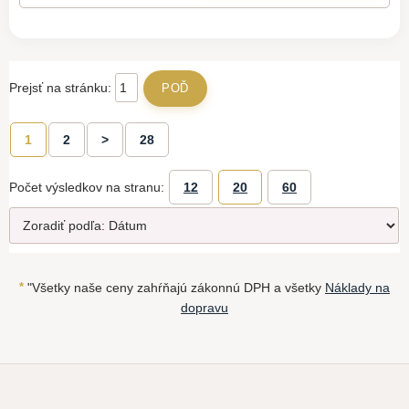
Prejsť na stránku:
1
2
>
28
Počet výsledkov na stranu:
12
20
60
*
"Všetky naše ceny zahŕňajú zákonnú DPH a všetky
Náklady na
dopravu