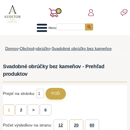
0
Menu
Domov
›
Obchod
›
obrúčky
›
Svadobné obrúčky bez kameňov
Svadobné obrúčky bez kameňov - Prehľad
produktov
Prejsť na stránku:
1
2
>
6
Počet výsledkov na stranu:
12
20
60