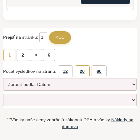
Prejsť na stránku:
1
2
>
6
Počet výsledkov na stranu:
12
20
60
*
"Všetky naše ceny zahŕňajú zákonnú DPH a všetky
Náklady na
dopravu