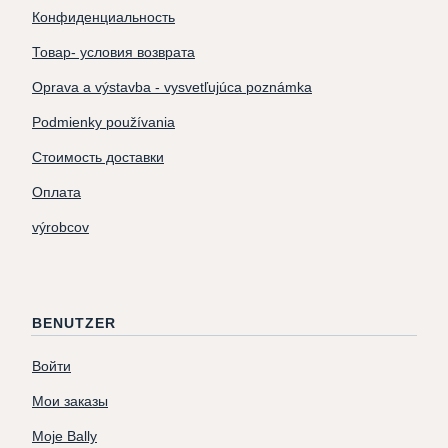
Конфиденциальность
Товар- условия возврата
Oprava a výstavba - vysvetľujúca poznámka
Podmienky používania
Стоимость доставки
Оплата
výrobcov
BENUTZER
Войти
Мои заказы
Moje Bally