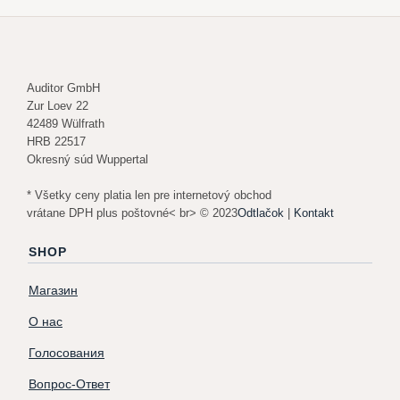
Auditor GmbH
Zur Loev 22
42489 Wülfrath
HRB 22517
Okresný súd Wuppertal
* Všetky ceny platia len pre internetový obchod
vrátane DPH plus poštovné< br> © 2023
Odtlačok
|
Kontakt
SHOP
Магазин
О нас
Голосования
Вопрос-Ответ