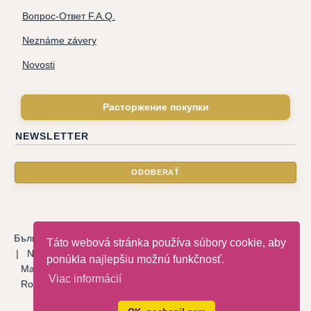
Вопрос-Ответ F.A.Q.
Neznáme závery
Novosti
Расторжение покупки
NEWSLETTER
Български
|
Català
|
Deutsche
|
Hrvatski
|
Čeština
|
Dansk
Táto webová stránka používa súbory cookie, aby
|
Nederlandse
|
English
|
Eesti keel
|
Français
|
Ελληνικά
|
ponúkla najlepšiu možnú funkčnosť.
Magyar
|
Italiano
|
Latviski
|
Norsk
|
Polski
|
Português
|
Viac informácií
Română
|
Русский
|
Српски
|
Slovenský
|
Slovenščina
|
Español
|
Svenska
|
Türkçe
|