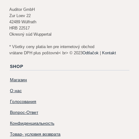
Auditor GmbH
Zur Loev 22
42489 Wülfrath
HRB 22517
Okresný súd Wuppertal
* Všetky ceny platia len pre internetový obchod
vrátane DPH plus poštovné< br> © 2023
Odtlačok
|
Kontakt
SHOP
Магазин
О нас
Голосования
Вопрос-Ответ
Конфиденциальность
Товар- условия возврата