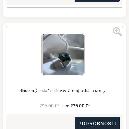
Strieborný prsteň s Elif Vav. Zelený achát a čierny ...
*
*
295,00 €
235,00 €
Od:
PODROBNOSTI