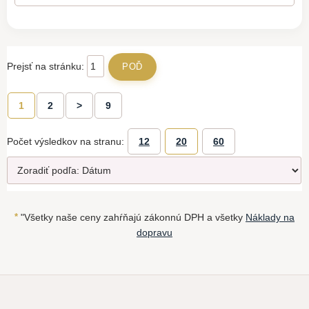
Prejsť na stránku:
1
2
>
9
Počet výsledkov na stranu:
12
20
60
*
"Všetky naše ceny zahŕňajú zákonnú DPH a všetky
Náklady na
dopravu