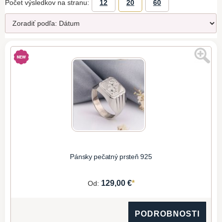
Počet výsledkov na stranu:
12
20
60
Pánsky pečatný prsteň 925
*
129,00 €
Od:
PODROBNOSTI