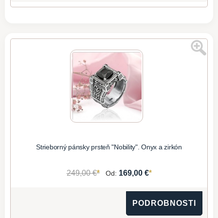
Strieborný pánsky prsteň "Nobility". Onyx a zirkón
*
*
249,00 €
169,00 €
Od:
PODROBNOSTI