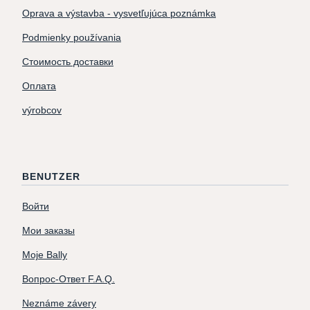
Oprava a výstavba - vysvetľujúca poznámka
Podmienky používania
Стоимость доставки
Оплата
výrobcov
BENUTZER
Войти
Мои заказы
Moje Bally
Вопрос-Ответ F.A.Q.
Neznáme závery