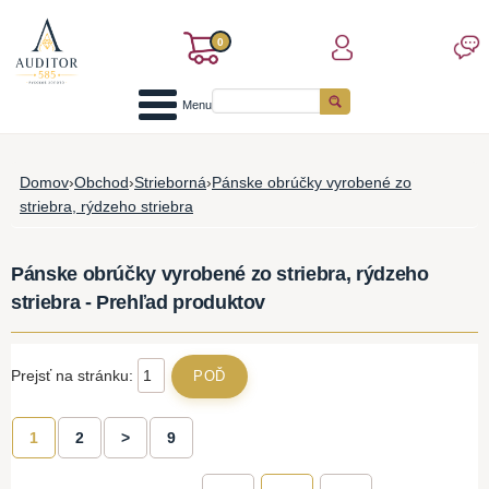
0
Menu
Domov
›
Obchod
›
Strieborná
›
Pánske obrúčky vyrobené zo
striebra, rýdzeho striebra
Pánske obrúčky vyrobené zo striebra, rýdzeho
striebra - Prehľad produktov
Prejsť na stránku:
1
2
>
9