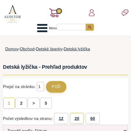
0
Menu
Domov
›
Obchod
›
Detské šperky
›
Detská lyžička
Detská lyžička - Prehľad produktov
Prejsť na stránku:
1
2
>
5
Počet výsledkov na stranu:
12
20
60