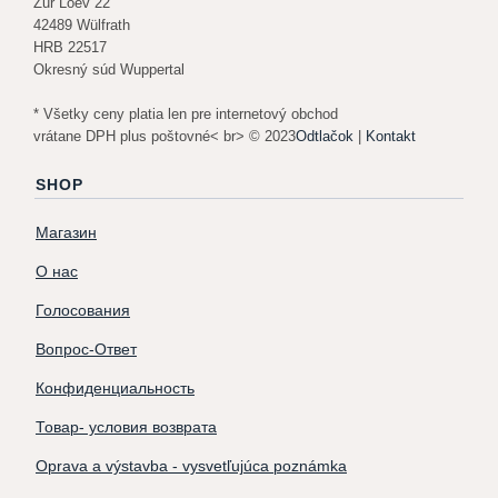
Zur Loev 22
42489 Wülfrath
HRB 22517
Okresný súd Wuppertal
* Všetky ceny platia len pre internetový obchod
vrátane DPH plus poštovné< br> © 2023
Odtlačok
|
Kontakt
SHOP
Магазин
О нас
Голосования
Вопрос-Ответ
Конфиденциальность
Товар- условия возврата
Oprava a výstavba - vysvetľujúca poznámka