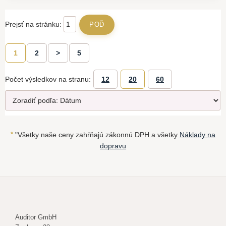
Prejsť na stránku:
1
2
>
5
Počet výsledkov na stranu:
12
20
60
*
"Všetky naše ceny zahŕňajú zákonnú DPH a všetky
Náklady na
dopravu
Auditor GmbH