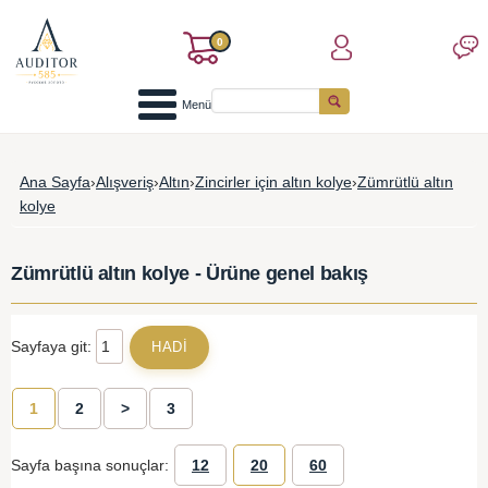
0
Menü
Ana Sayfa
›
Alışveriş
›
Altın
›
Zincirler için altın kolye
›
Zümrütlü altın
kolye
Zümrütlü altın kolye - Ürüne genel bakış
Sayfaya git:
1
2
>
3
Sayfa başına sonuçlar:
12
20
60