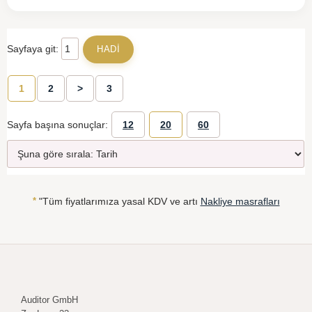
Sayfaya git:
1
2
>
3
Sayfa başına sonuçlar:
12
20
60
*
"Tüm fiyatlarımıza yasal KDV ve artı
Nakliye masrafları
Auditor GmbH