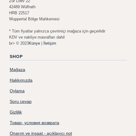
Zur Loev 22
42489 Wülfrath
HRB 22517
Wuppertal Bölge Mahkemesi
* Tüm fiyatlar yalnızca çevrimiçi mağaza için geçerlidir
KDV ve nakliye masrafları dahil
br> © 2023
Künye
|
İletişim
SHOP
Mağaza
Hakkımızda
Oylama
Soru cevap
Gizlilik
Товар- условия возврата
Onarım ve inşaat - açıklayıcı not