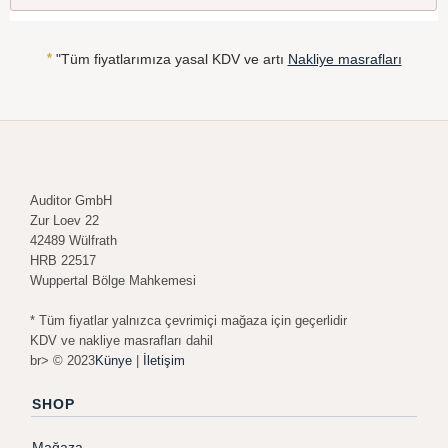
*
"Tüm fiyatlarımıza yasal KDV ve artı
Nakliye masrafları
Auditor GmbH
Zur Loev 22
42489 Wülfrath
HRB 22517
Wuppertal Bölge Mahkemesi
* Tüm fiyatlar yalnızca çevrimiçi mağaza için geçerlidir
KDV ve nakliye masrafları dahil
br> © 2023
Künye
|
İletişim
SHOP
Mağaza