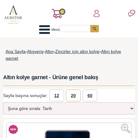
0
Menü
Ana Sayfa
›
Alışveriş
›
Altın
›
Zincirler için altın kolye
›
Altın kolye
garnet
Altın kolye garnet - Ürüne genel bakış
Sayfa başına sonuçlar:
12
20
60