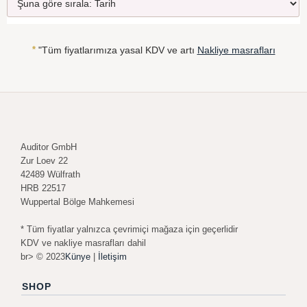
*
"Tüm fiyatlarımıza yasal KDV ve artı
Nakliye masrafları
Auditor GmbH
Zur Loev 22
42489 Wülfrath
HRB 22517
Wuppertal Bölge Mahkemesi
* Tüm fiyatlar yalnızca çevrimiçi mağaza için geçerlidir
KDV ve nakliye masrafları dahil
br> © 2023
Künye
|
İletişim
SHOP