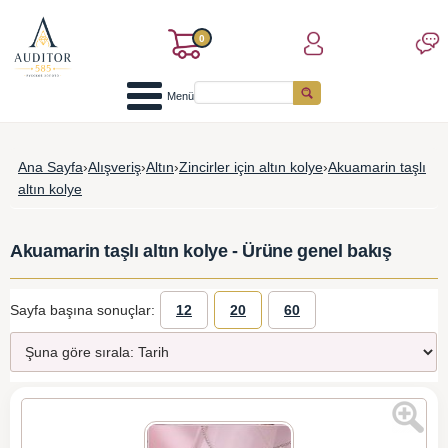
0
Menü
Ana Sayfa
›
Alışveriş
›
Altın
›
Zincirler için altın kolye
›
Akuamarin taşlı
altın kolye
Akuamarin taşlı altın kolye - Ürüne genel bakış
Sayfa başına sonuçlar:
12
20
60