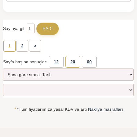
Sayfaya git:
1
2
>
Sayfa başına sonuçlar:
12
20
60
*
"Tüm fiyatlarımıza yasal KDV ve artı
Nakliye masrafları