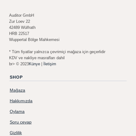
Auditor GmbH
Zur Loev 22
42489 Wülfrath
HRB 22517
Wuppertal Bölge Mahkemesi
* Tüm fiyatlar yalnızca çevrimiçi mağaza için geçerlidir
KDV ve nakliye masrafları dahil
br> © 2023
Künye
|
İletişim
SHOP
Mağaza
Hakkımızda
Oylama
Soru cevap
Gizlilik