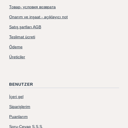
Товар- условия возврата
Onarım ve inşaat - açıklayıcı not
Satış şartları AGB
Teslimat ücreti
Ödeme
Üreticiler
BENUTZER
İçeri gel
Siparişlerim
Puanlarım
Soru-Cevap S.S.S.