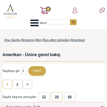
0
Menü
Ana Sayfa
›
Alışveriş
›
Altın
›
Rus altın kolyeleri
›
Amerikan
Amerikan - Ürüne genel bakış
Sayfaya git:
1
2
>
Sayfa başına sonuçlar:
12
20
60