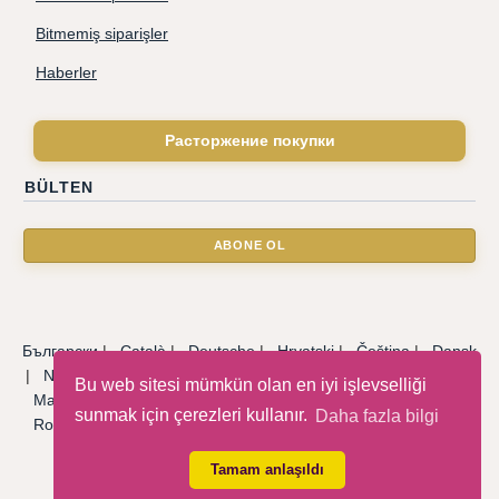
Bitmemiş siparişler
Haberler
Расторжение покупки
BÜLTEN
Български
|
Català
|
Deutsche
|
Hrvatski
|
Čeština
|
Dansk
|
Nederlandse
|
English
|
Eesti keel
|
Français
|
Ελληνικά
|
Bu web sitesi mümkün olan en iyi işlevselliği
Magyar
|
Italiano
|
Latviski
|
Norsk
|
Polski
|
Português
|
sunmak için çerezleri kullanır.
Daha fazla bilgi
Română
|
Русский
|
Српски
|
Slovenský
|
Slovenščina
|
Español
|
Svenska
|
Türkçe
|
Tamam anlaşıldı