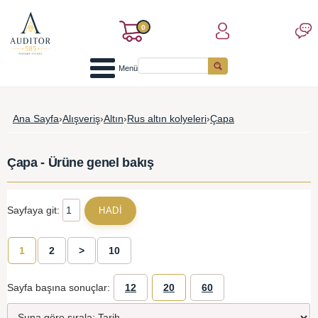
0
Menü
Ana Sayfa
›
Alışveriş
›
Altın
›
Rus altın kolyeleri
›
Çapa
Çapa - Ürüne genel bakış
Sayfaya git:
1
2
>
10
Sayfa başına sonuçlar:
12
20
60