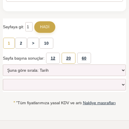
Sayfaya git:
1
2
>
10
Sayfa başına sonuçlar:
12
20
60
*
"Tüm fiyatlarımıza yasal KDV ve artı
Nakliye masrafları