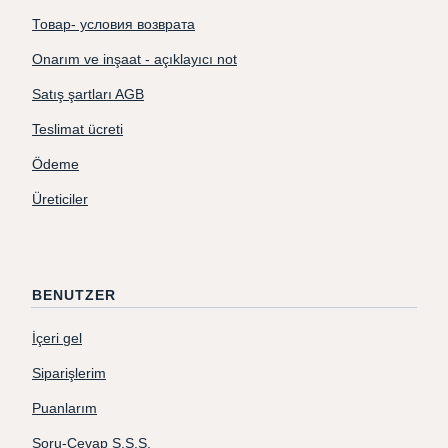
Товар- условия возврата
Onarım ve inşaat - açıklayıcı not
Satış şartları AGB
Teslimat ücreti
Ödeme
Üreticiler
BENUTZER
İçeri gel
Siparişlerim
Puanlarım
Soru-Cevap S.S.S.