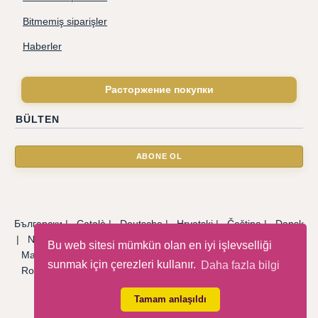
Bitmemiş siparişler
Haberler
Расторжение покупки
BÜLTEN
Български
|
Català
|
Deutsche
|
Hrvatski
|
Čeština
|
Dansk
|
Nederlandse
|
English
|
Eesti keel
|
Français
|
Ελληνικά
|
Bu web sitesi mümkün olan en iyi işlevselliği
Magyar
|
Italiano
|
Latviski
|
Norsk
|
Polski
|
Português
|
sunmak için çerezleri kullanır.
Daha fazla bilgi
Română
|
Русский
|
Српски
|
Slovenský
|
Slovenščina
|
Español
|
Svenska
|
Türkçe
|
Tamam anlaşıldı