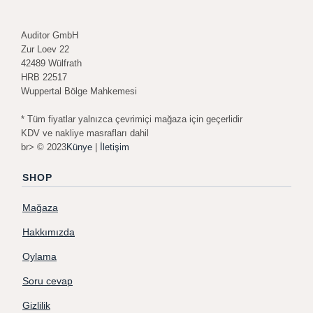
Auditor GmbH
Zur Loev 22
42489 Wülfrath
HRB 22517
Wuppertal Bölge Mahkemesi
* Tüm fiyatlar yalnızca çevrimiçi mağaza için geçerlidir
KDV ve nakliye masrafları dahil
br> © 2023
Künye
|
İletişim
SHOP
Mağaza
Hakkımızda
Oylama
Soru cevap
Gizlilik