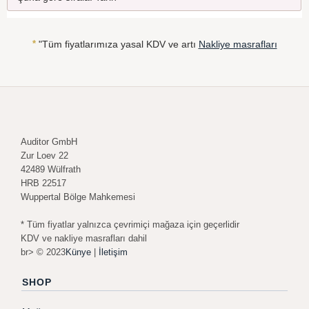
*
"Tüm fiyatlarımıza yasal KDV ve artı
Nakliye masrafları
Auditor GmbH
Zur Loev 22
42489 Wülfrath
HRB 22517
Wuppertal Bölge Mahkemesi
* Tüm fiyatlar yalnızca çevrimiçi mağaza için geçerlidir
KDV ve nakliye masrafları dahil
br> © 2023
Künye
|
İletişim
SHOP