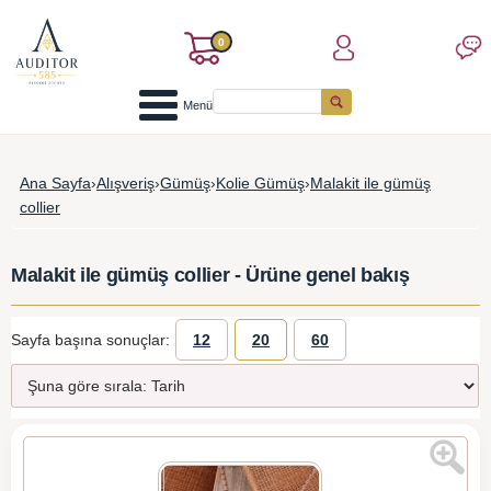
0
Menü
Ana Sayfa
›
Alışveriş
›
Gümüş
›
Kolie Gümüş
›
Malakit ile gümüş
collier
Malakit ile gümüş collier - Ürüne genel bakış
Sayfa başına sonuçlar:
12
20
60