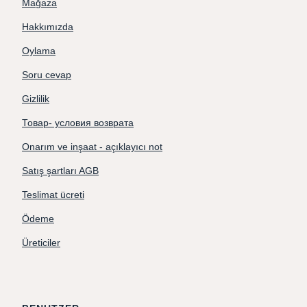
Mağaza
Hakkımızda
Oylama
Soru cevap
Gizlilik
Товар- условия возврата
Onarım ve inşaat - açıklayıcı not
Satış şartları AGB
Teslimat ücreti
Ödeme
Üreticiler