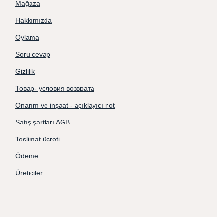
Mağaza
Hakkımızda
Oylama
Soru cevap
Gizlilik
Товар- условия возврата
Onarım ve inşaat - açıklayıcı not
Satış şartları AGB
Teslimat ücreti
Ödeme
Üreticiler