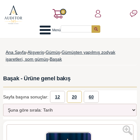
0
Menü
Ana Sayfa
›
Alışveriş
›
Gümüş
›
Gümüşten yapılmış zodyak
işaretleri, som gümüş
›
Başak
Başak - Ürüne genel bakış
Sayfa başına sonuçlar:
12
20
60