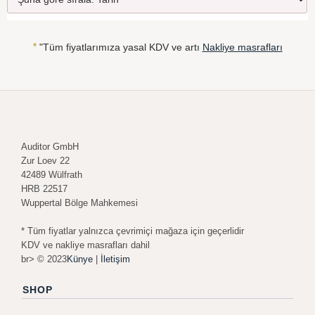
*
"Tüm fiyatlarımıza yasal KDV ve artı
Nakliye masrafları
Auditor GmbH
Zur Loev 22
42489 Wülfrath
HRB 22517
Wuppertal Bölge Mahkemesi
* Tüm fiyatlar yalnızca çevrimiçi mağaza için geçerlidir
KDV ve nakliye masrafları dahil
br> © 2023
Künye
|
İletişim
SHOP