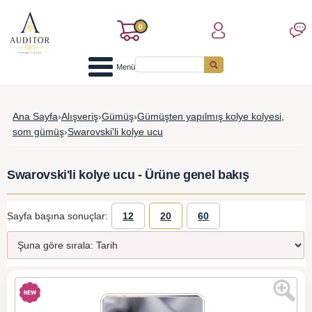
0
Menü
Ana Sayfa
›
Alışveriş
›
Gümüş
›
Gümüşten yapılmış kolye kolyesi,
som gümüş
›
Swarovski'li kolye ucu
Swarovski'li kolye ucu - Ürüne genel bakış
Sayfa başına sonuçlar:
12
20
60