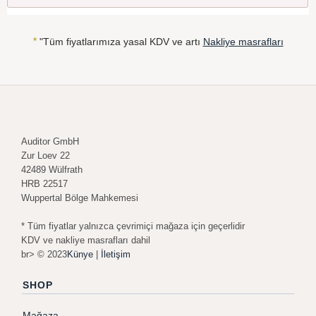
*
"Tüm fiyatlarımıza yasal KDV ve artı
Nakliye masrafları
Auditor GmbH
Zur Loev 22
42489 Wülfrath
HRB 22517
Wuppertal Bölge Mahkemesi
* Tüm fiyatlar yalnızca çevrimiçi mağaza için geçerlidir
KDV ve nakliye masrafları dahil
br> © 2023
Künye
|
İletişim
SHOP
Mağaza