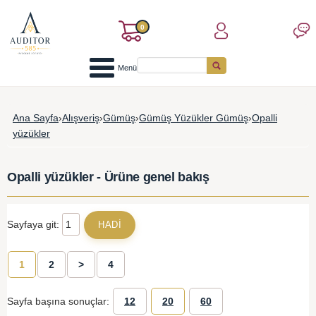
0
Menü
Ana Sayfa
›
Alışveriş
›
Gümüş
›
Gümüş Yüzükler Gümüş
›
Opalli
yüzükler
Opalli yüzükler - Ürüne genel bakış
Sayfaya git:
1
2
>
4
Sayfa başına sonuçlar:
12
20
60