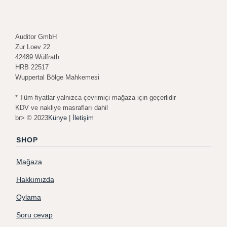
Auditor GmbH
Zur Loev 22
42489 Wülfrath
HRB 22517
Wuppertal Bölge Mahkemesi
* Tüm fiyatlar yalnızca çevrimiçi mağaza için geçerlidir
KDV ve nakliye masrafları dahil
br> © 2023
Künye
|
İletişim
SHOP
Mağaza
Hakkımızda
Oylama
Soru cevap