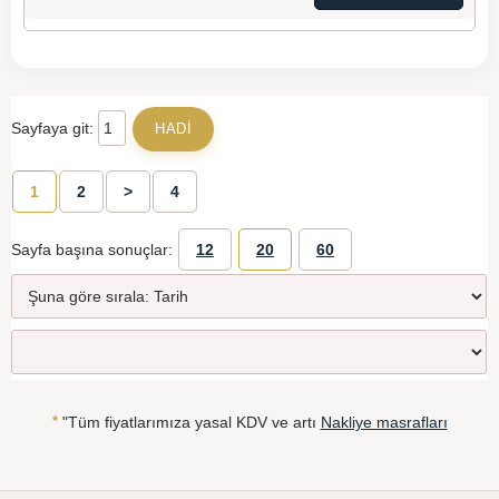
Sayfaya git:
1
2
>
4
Sayfa başına sonuçlar:
12
20
60
*
"Tüm fiyatlarımıza yasal KDV ve artı
Nakliye masrafları