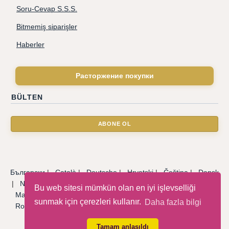
Soru-Cevap S.S.S.
Bitmemiş siparişler
Haberler
Расторжение покупки
BÜLTEN
Български
|
Català
|
Deutsche
|
Hrvatski
|
Čeština
|
Dansk
|
Nederlandse
|
English
|
Eesti keel
|
Français
|
Ελληνικά
|
Bu web sitesi mümkün olan en iyi işlevselliği
Magyar
|
Italiano
|
Latviski
|
Norsk
|
Polski
|
Português
|
sunmak için çerezleri kullanır.
Daha fazla bilgi
Română
|
Русский
|
Српски
|
Slovenský
|
Slovenščina
|
Español
|
Svenska
|
Türkçe
|
Tamam anlaşıldı