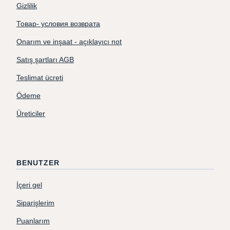
Gizlilik
Товар- условия возврата
Onarım ve inşaat - açıklayıcı not
Satış şartları AGB
Teslimat ücreti
Ödeme
Üreticiler
BENUTZER
İçeri gel
Siparişlerim
Puanlarım