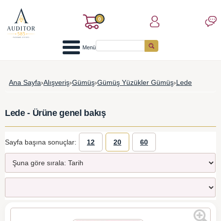
0
Menü
Ana Sayfa
›
Alışveriş
›
Gümüş
›
Gümüş Yüzükler Gümüş
›
Lede
Lede - Ürüne genel bakış
Sayfa başına sonuçlar:
12
20
60