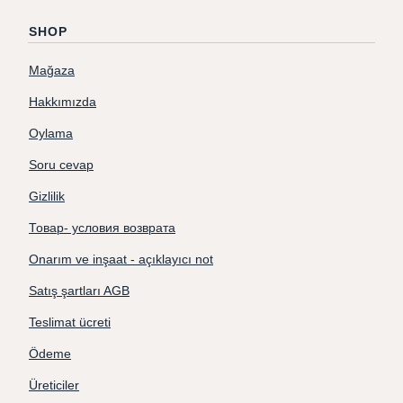
SHOP
Mağaza
Hakkımızda
Oylama
Soru cevap
Gizlilik
Товар- условия возврата
Onarım ve inşaat - açıklayıcı not
Satış şartları AGB
Teslimat ücreti
Ödeme
Üreticiler