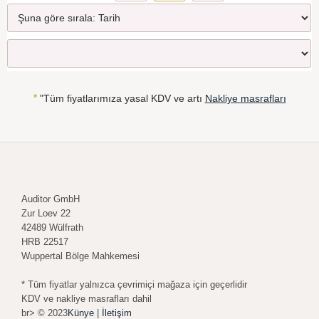
*
"Tüm fiyatlarımıza yasal KDV ve artı
Nakliye masrafları
Auditor GmbH
Zur Loev 22
42489 Wülfrath
HRB 22517
Wuppertal Bölge Mahkemesi
* Tüm fiyatlar yalnızca çevrimiçi mağaza için geçerlidir
KDV ve nakliye masrafları dahil
br> © 2023
Künye
|
İletişim