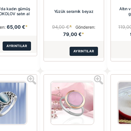
'da kadın gümüş
Altın 
Yüzük seramik beyaz
OKOLOV satın al
g
65,00 €
*
94,00 €
*
119,0
en:
Gönderen:
79,00 €
*
AYRINTILAR
AYRINTILAR