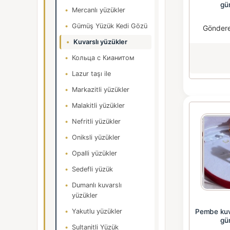
gü
Mercanlı yüzükler
Gümüş Yüzük Kedi Gözü
Gönder
Kuvarslı yüzükler
Кольца с Кианитом
Lazur taşı ile
Markazitli yüzükler
Malakitli yüzükler
Nefritli yüzükler
Oniksli yüzükler
Opalli yüzükler
Sedefli yüzük
Dumanlı kuvarslı
yüzükler
Yakutlu yüzükler
Pembe kuva
gü
Sultanitli Yüzük