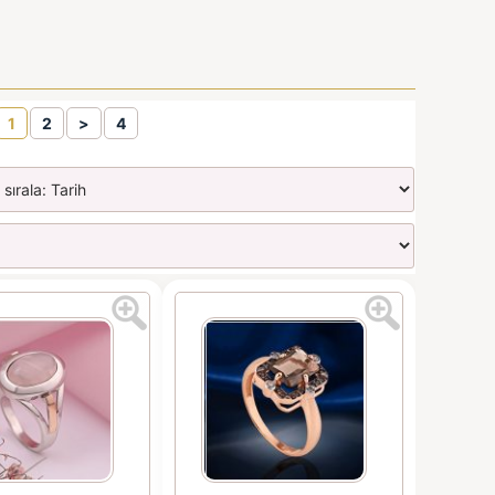
1
2
>
4