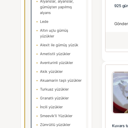
Alyanslar, alyanslar,
925 güm
gümüşten yapılmış
alyans
Lede
Gönde
Altın uçlu gümüş
yüzükler
Alexit ile gümüş yüzük
Ametistli yüzükler
Aventurinli yüzükler
Akik yüzükler
Akuamarin taşlı yüzükler
Turkuaz yüzükler
Granatlı yüzükler
İncili yüzükler
Smeevik'li Yüzükler
Zümrütlü yüzükler
Kuvars ta