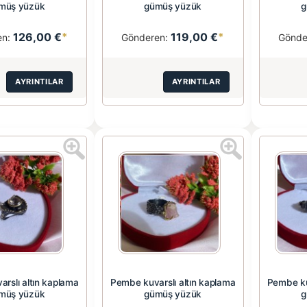
müş yüzük
gümüş yüzük
g
126,00 €
*
119,00 €
*
en:
Gönderen:
Gönde
AYRINTILAR
AYRINTILAR
rslı altın kaplama
Pembe kuvarslı altın kaplama
Pembe ku
müş yüzük
gümüş yüzük
g