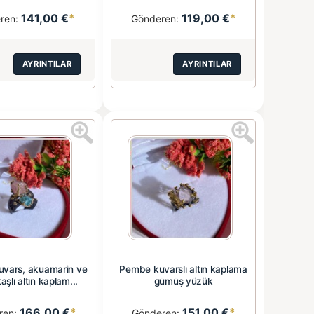
141,00 €
*
119,00 €
*
ren:
Gönderen:
AYRINTILAR
AYRINTILAR
vars, akuamarin ve
Pembe kuvarslı altın kaplama
aşlı altın kaplam...
gümüş yüzük
166,00 €
*
151,00 €
*
ren:
Gönderen: