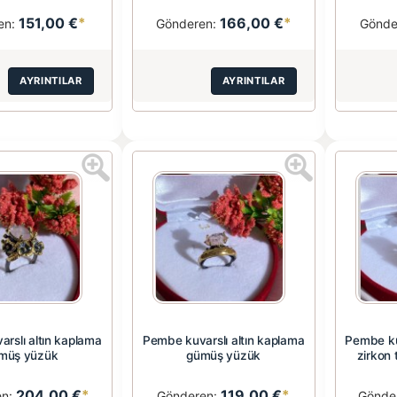
151,00 €
*
166,00 €
*
en:
Gönderen:
Gönde
AYRINTILAR
AYRINTILAR
rslı altın kaplama
Pembe kuvarslı altın kaplama
Pembe ku
müş yüzük
gümüş yüzük
zirkon t
204,00 €
*
119,00 €
*
en:
Gönderen:
Gönde