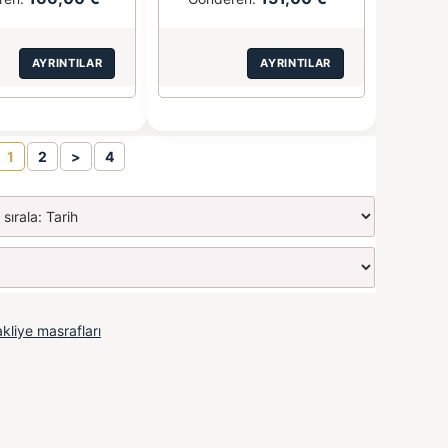
AYRINTILAR
AYRINTILAR
1
2
>
4
kliye masrafları