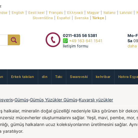
z
ndse
|
English
|
Eesti keel
|
Français
|
Ελληνικά
|
Magyar
|
Italiano
|
Latviski
|
Slovenščina
|
Español
|
Svenska
|
Türkçe
|
0211-635 56 5381
Mo-F
+49 163 641 1541
Sa
09
İletişim formu
daha 
rı
Erkek takıları
din
Takı
Swarovski
kehribar
Hatıra Eşya
lışveriş
›
Gümüş
›
Gümüş Yüzükler Gümüş
›
Kuvarslı yüzükler
 halkalar, mineralin doğal güzelliği nedeniyle lüks görünen bir dekora
nzersiz mücevherler oluşturmalarını sağlar. Yeşil, mavi, pembe, mor, siy
ığı, gümüş halkaların ucuz koleksiyonlarının üretilmesini sağlar. Aynı z
a yaratılıyor.