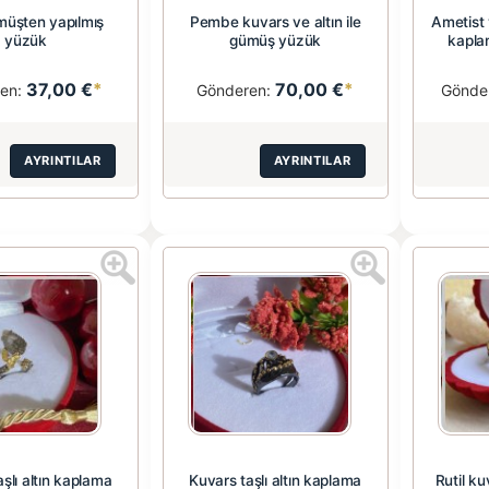
üşten yapılmış
Pembe kuvars ve altın ile
Ametist 
yüzük
gümüş yüzük
kapla
37,00 €
*
70,00 €
*
ren:
Gönderen:
Gönde
AYRINTILAR
AYRINTILAR
şlı altın kaplama
Kuvars taşlı altın kaplama
Rutil ku