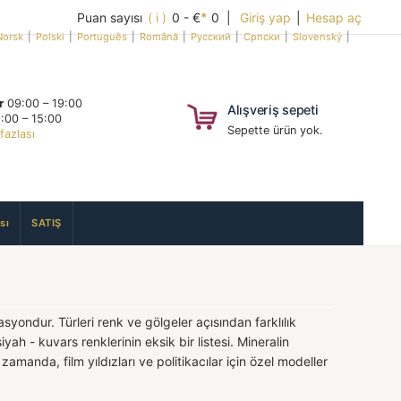
Puan sayısı
( i )
0 - €
*
0 |
Giriş yap
|
Hesap aç
Norsk
|
Polski
|
Português
|
Română
|
Русский
|
Српски
|
Slovenský
|
r
09:00 – 19:00
Alışveriş sepeti
:00 – 15:00
Sepette ürün yok.
fazlası
sı
SATIŞ
syondur. Türleri renk ve gölgeler açısından farklılık
ah - kuvars renklerinin eksik bir listesi. Mineralin
amanda, film yıldızları ve politikacılar için özel modeller