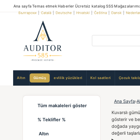
Ana sayfa
Temas etmek
Haberler
Ücretsiz katalog
SSS
Mağazalarımı
Български
|
Català
|
Deutsche
|
Hrvatski
|
Čeština
|
Dansk
|
Nederla
Altın
Gümüş
evlilik yüzükleri
Kol saatleri
Çocuk takıla
Ana Sayfa
›
A
Tüm makaleleri göster
Kuvarslı gümüş
gösterir ve be
% Teklifler %
doğada yaygınl
değerli taşlarl
Altın