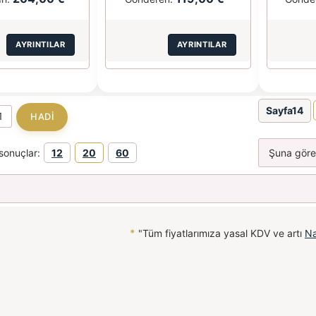
AYRINTILAR
AYRINTILAR
Sayfa14
sonuçlar:
12
20
60
*
"Tüm fiyatlarımıza yasal KDV ve artı
Na