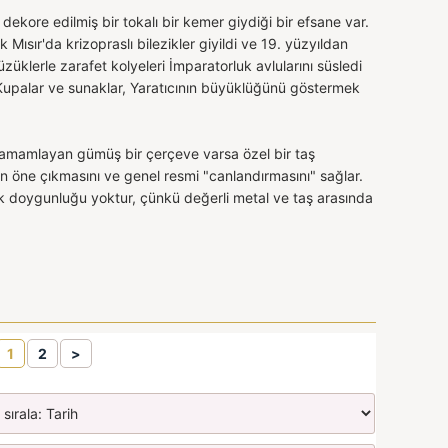
dekore edilmiş bir tokalı bir kemer giydiği bir efsane var.
ısır'da krizopraslı bilezikler giyildi ve 19. yüzyıldan
yüzüklerle zarafet kolyeleri İmparatorluk avlularını süsledi
i. Kupalar ve sunaklar, Yaratıcının büyüklüğünü göstermek
tamamlayan gümüş bir çerçeve varsa özel bir taş
ne çıkmasını ve genel resmi "canlandırmasını" sağlar.
nk doygunluğu yoktur, çünkü değerli metal ve taş arasında
1
2
>