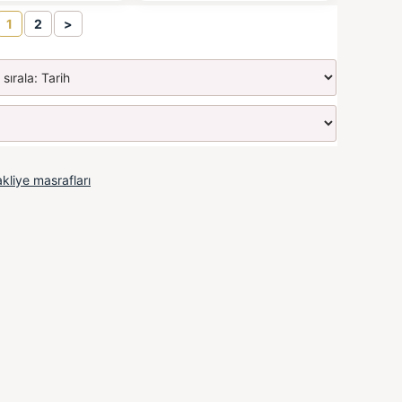
1
2
>
kliye masrafları