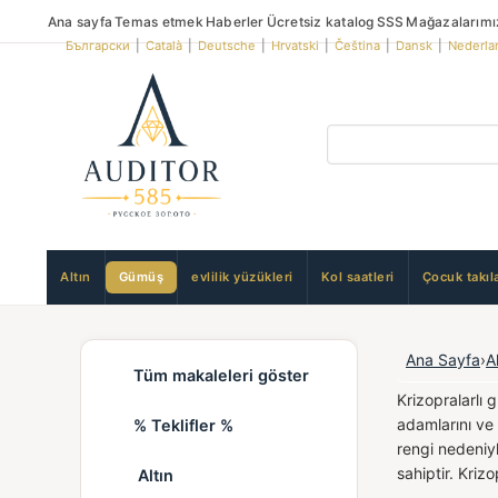
Ana sayfa
Temas etmek
Haberler
Ücretsiz katalog
SSS
Mağazalarımı
Български
|
Català
|
Deutsche
|
Hrvatski
|
Čeština
|
Dansk
|
Nederla
Altın
Gümüş
evlilik yüzükleri
Kol saatleri
Çocuk takıla
Ana Sayfa
›
A
Tüm makaleleri göster
Krizopralarlı
adamlarını ve 
% Teklifler %
rengi nedeniy
sahiptir. Kriz
Altın