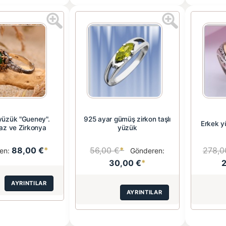
üzük "Gueney".
925 ayar gümüş zirkon taşlı
Erkek 
raz ve Zirkonya
yüzük
88,00 €
*
56,00 €
*
278,0
en:
Gönderen:
30,00 €
*
AYRINTILAR
AYRINTILAR