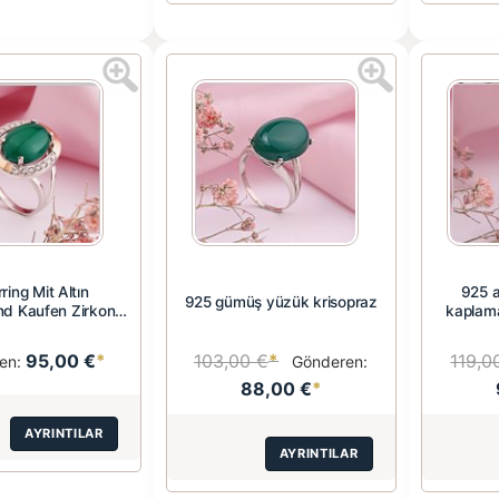
rring Mit Altın
925 a
925 gümüş yüzük krisopraz
d Kaufen Zirkonia
kaplama
Chr...
95,00 €
*
103,00 €
*
119,0
en:
Gönderen:
88,00 €
*
AYRINTILAR
AYRINTILAR