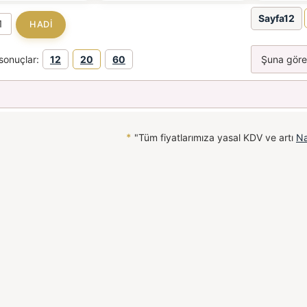
Sayfa12
sonuçlar:
12
20
60
*
"Tüm fiyatlarımıza yasal KDV ve artı
Na