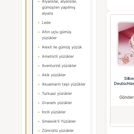
Alyanslar, alyanslar,
gümüşten yapılmış
alyans
Lede
Altın uçlu gümüş
yüzükler
Alexit ile gümüş yüzük
Ametistli yüzükler
Aventurinli yüzükler
Akik yüzükler
Silbe
Deutschlan
Akuamarin taşlı yüzükler
Turkuaz yüzükler
Gönder
Granatlı yüzükler
İncili yüzükler
Smeevik'li Yüzükler
Zümrütlü yüzükler