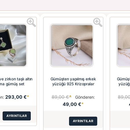
e zirkon taşlı altın
Gümüşten yapılmış erkek
Gümüşt
ma gümüş set
yüzüğü 925 Krizopralar
yüzüğü
293,00 €
*
89,00 €
*
89,0
en:
Gönderen:
49,00 €
*
AYRINTILAR
AYRINTILAR