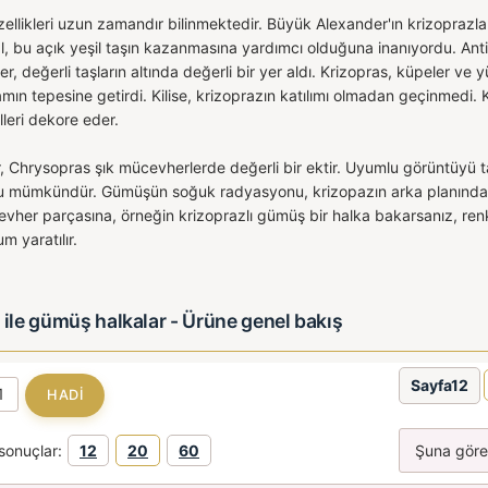
zellikleri uzun zamandır bilinmektedir. Büyük Alexander'ın krizoprazla 
 bu açık yeşil taşın kazanmasına yardımcı olduğuna inanıyordu. Antik M
ler, değerli taşların altında değerli bir yer aldı. Krizopras, küpeler ve 
şamın tepesine getirdi. Kilise, krizoprazın katılımı olmadan geçinmed
lleri dekore eder.
 Chrysopras şık mücevherlerde değerli bir ektir. Uyumlu görüntüyü 
mümkündür. Gümüşün soğuk radyasyonu, krizopazın arka planından ö
evher parçasına, örneğin krizoprazlı gümüş bir halka bakarsanız, re
m yaratılır.
 ile gümüş halkalar - Ürüne genel bakış
Sayfa12
sonuçlar:
12
20
60