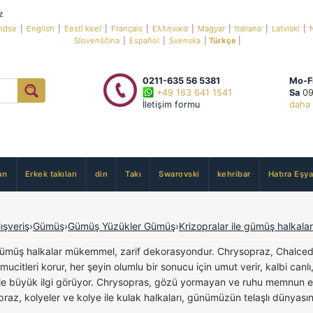
z
ndse
|
English
|
Eesti keel
|
Français
|
Ελληνικά
|
Magyar
|
Italiano
|
Latviski
|
Slovenščina
|
Español
|
Svenska
|
Türkçe
|
0211-635 56 5381
Mo-F
+49 163 641 1541
Sa
09
İletişim formu
daha 
rı
Erkek takıları
din
Takı
Swarovski
kehribar
Hatıra Eşya
lışveriş
›
Gümüş
›
Gümüş Yüzükler Gümüş
›
Krizopralar ile gümüş halkalar
 gümüş halkalar mükemmel, zarif dekorasyondur. Chrysopraz, Chalcedon'
mucitleri korur, her şeyin olumlu bir sonucu için umut verir, kalbi canlı,
le büyük ilgi görüyor. Chrysopras, gözü yormayan ve ruhu memnun e
opraz, kolyeler ve kolye ile kulak halkaları, günümüzün telaşlı dünyası