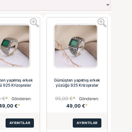
en yapılmış erkek
Gümüşten yapılmış erkek
 925 Krizopralar
yüzüğü 925 Krizopralar
0 €
*
95,00 €
*
Gönderen:
Gönderen:
49,00 €
*
49,00 €
*
AYRINTILAR
AYRINTILAR