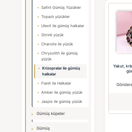
Safirli Gümüş Yüzükler
Topazlı yüzükler
Ulexit ile gümüş halkalar
Sitrinli yüzük
Charoite ile yüzük
Chrysolith ile gümüş
yüzük
Yakut, kri
Krizopralar ile gümüş
gü
halkalar
Fianit ile Halkalar
Gönder
Amber ile gümüş yüzük
Jaspis ile gümüş yüzük
Gümüş küpeler
Gümüş