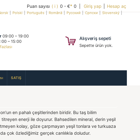
Puan sayısı
( i )
0 - €
*
0 |
Giriş yap
|
Hesap aç
Norsk
|
Polski
|
Português
|
Română
|
Русский
|
Српски
|
Slovenský
|
r
09:00 – 19:00
Alışveriş sepeti
:00 – 15:00
Sepette ürün yok.
fazlası
sı
SATIŞ
un en pahalı çeşitlerinden biridir. Bu taş bilim
 titreyen enerji ile doyurur. Bahsedilen mineral, derin yeşil
tmeyen kolay, göze çarpmayan yeşil tonlara ve turkuaza
nda çok özlediğimiz gerçek canlılıkla doludur.