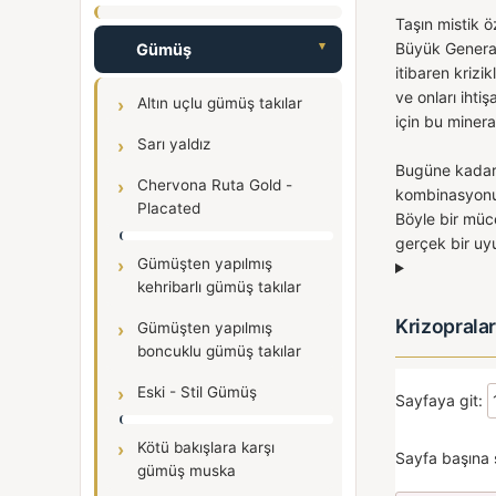
Taşın mistik ö
Büyük General,
Gümüş
itibaren krizik
ve onları ihti
Altın uçlu gümüş takılar
için bu minera
Sarı yaldız
Bugüne kadar,
Chervona Ruta Gold -
kombinasyonu 
Placated
Böyle bir müc
gerçek bir uyu
Gümüşten yapılmış
kehribarlı gümüş takılar
Krizopralar
Gümüşten yapılmış
boncuklu gümüş takılar
Eski - Stil Gümüş
Sayfaya git:
Kötü bakışlara karşı
Sayfa başına 
gümüş muska