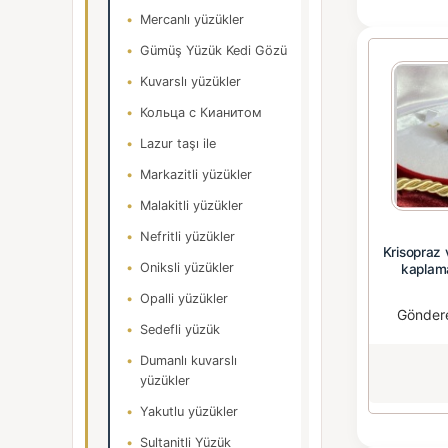
Mercanlı yüzükler
Gümüş Yüzük Kedi Gözü
Kuvarslı yüzükler
Кольца с Кианитом
Lazur taşı ile
Markazitli yüzükler
Malakitli yüzükler
Nefritli yüzükler
Krisopraz v
Oniksli yüzükler
kaplam
Opalli yüzükler
Gönder
Sedefli yüzük
Dumanlı kuvarslı
yüzükler
Yakutlu yüzükler
Sultanitli Yüzük