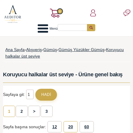
0
Menü
Ana Sayfa
›
Alışveriş
›
Gümüş
›
Gümüş Yüzükler Gümüş
›
Koruyucu
halkalar üst seviye
Koruyucu halkalar üst seviye - Ürüne genel bakış
Sayfaya git:
1
2
>
3
Sayfa başına sonuçlar:
12
20
60