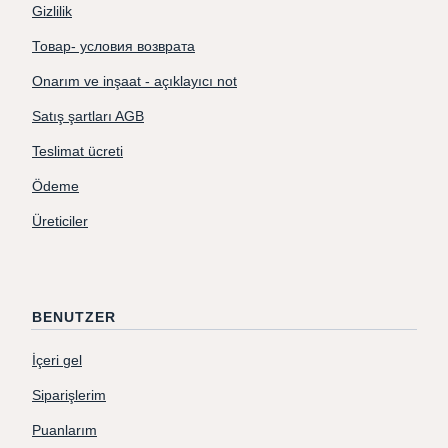
Gizlilik
Товар- условия возврата
Onarım ve inşaat - açıklayıcı not
Satış şartları AGB
Teslimat ücreti
Ödeme
Üreticiler
BENUTZER
İçeri gel
Siparişlerim
Puanlarım