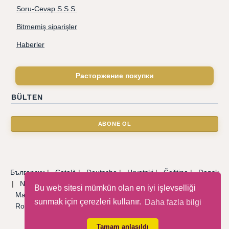
Soru-Cevap S.S.S.
Bitmemiş siparişler
Haberler
Расторжение покупки
BÜLTEN
Български
|
Català
|
Deutsche
|
Hrvatski
|
Čeština
|
Dansk
|
Nederlandse
|
English
|
Eesti keel
|
Français
|
Ελληνικά
|
Bu web sitesi mümkün olan en iyi işlevselliği
Magyar
|
Italiano
|
Latviski
|
Norsk
|
Polski
|
Português
|
sunmak için çerezleri kullanır.
Daha fazla bilgi
Română
|
Русский
|
Српски
|
Slovenský
|
Slovenščina
|
Español
|
Svenska
|
Türkçe
|
Tamam anlaşıldı