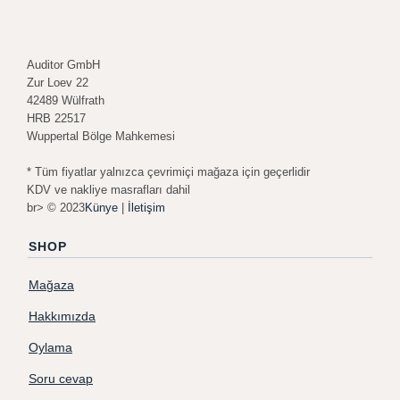
Auditor GmbH
Zur Loev 22
42489 Wülfrath
HRB 22517
Wuppertal Bölge Mahkemesi
* Tüm fiyatlar yalnızca çevrimiçi mağaza için geçerlidir
KDV ve nakliye masrafları dahil
br> © 2023
Künye
|
İletişim
SHOP
Mağaza
Hakkımızda
Oylama
Soru cevap