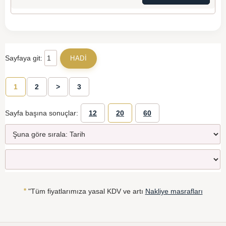
Sayfaya git:
1
2
>
3
Sayfa başına sonuçlar:
12
20
60
*
"Tüm fiyatlarımıza yasal KDV ve artı
Nakliye masrafları