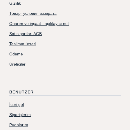
Gizlilik
Товар- условия возврата
Onarım ve inşaat - açıklayıcı not
Satış şartları AGB
Teslimat ücreti
Ödeme
Üreticiler
BENUTZER
İçeri gel
Siparişlerim
Puanlarım