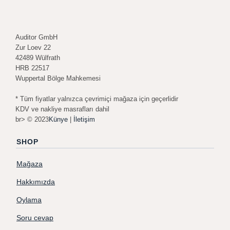
Auditor GmbH
Zur Loev 22
42489 Wülfrath
HRB 22517
Wuppertal Bölge Mahkemesi
* Tüm fiyatlar yalnızca çevrimiçi mağaza için geçerlidir
KDV ve nakliye masrafları dahil
br> © 2023
Künye
|
İletişim
SHOP
Mağaza
Hakkımızda
Oylama
Soru cevap