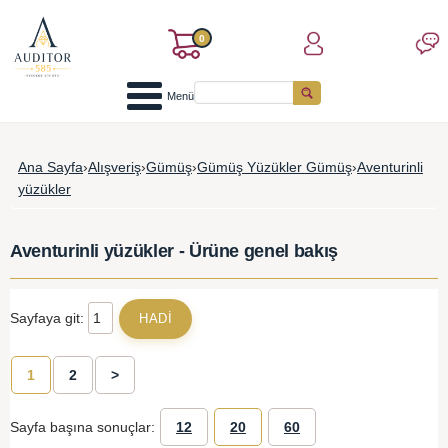
0
Menü
Ana Sayfa
›
Alışveriş
›
Gümüş
›
Gümüş Yüzükler Gümüş
›
Aventurinli
yüzükler
Aventurinli yüzükler - Ürüne genel bakış
Sayfaya git:
1
2
>
Sayfa başına sonuçlar:
12
20
60