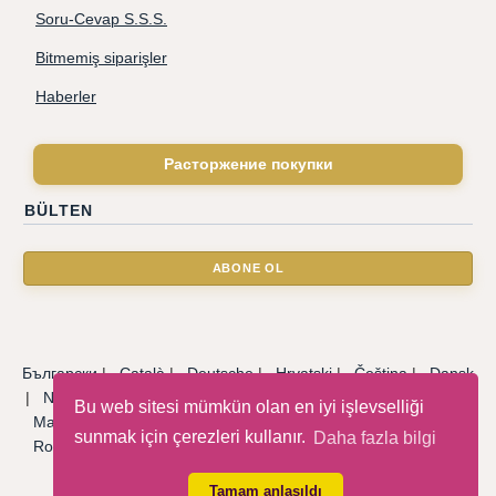
Soru-Cevap S.S.S.
Bitmemiş siparişler
Haberler
Расторжение покупки
BÜLTEN
Български
|
Català
|
Deutsche
|
Hrvatski
|
Čeština
|
Dansk
|
Nederlandse
|
English
|
Eesti keel
|
Français
|
Ελληνικά
|
Bu web sitesi mümkün olan en iyi işlevselliği
Magyar
|
Italiano
|
Latviski
|
Norsk
|
Polski
|
Português
|
sunmak için çerezleri kullanır.
Daha fazla bilgi
Română
|
Русский
|
Српски
|
Slovenský
|
Slovenščina
|
Español
|
Svenska
|
Türkçe
|
Tamam anlaşıldı