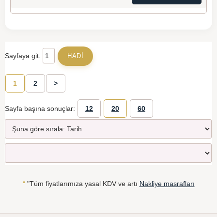
Sayfaya git:
1
2
>
Sayfa başına sonuçlar:
12
20
60
*
"Tüm fiyatlarımıza yasal KDV ve artı
Nakliye masrafları