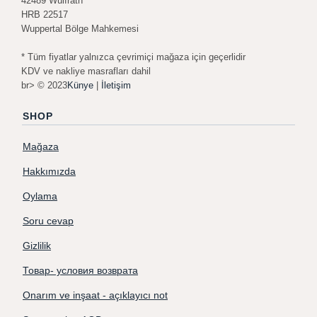
42489 Wülfrath
HRB 22517
Wuppertal Bölge Mahkemesi
* Tüm fiyatlar yalnızca çevrimiçi mağaza için geçerlidir
KDV ve nakliye masrafları dahil
br> © 2023
Künye
|
İletişim
SHOP
Mağaza
Hakkımızda
Oylama
Soru cevap
Gizlilik
Товар- условия возврата
Onarım ve inşaat - açıklayıcı not