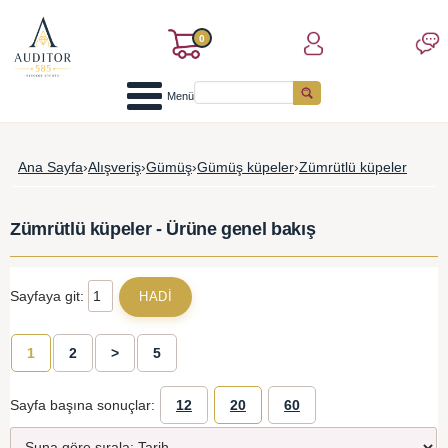
0
Menü
Ana Sayfa
›
Alışveriş
›
Gümüş
›
Gümüş küpeler
›
Zümrütlü küpeler
Zümrütlü küpeler - Ürüne genel bakış
Sayfaya git:
1
2
>
5
Sayfa başına sonuçlar:
12
20
60