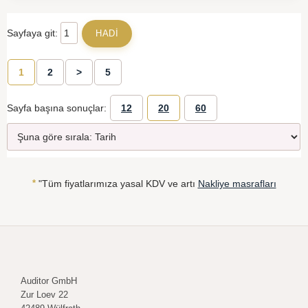
Sayfaya git:
1
2
>
5
Sayfa başına sonuçlar:
12
20
60
*
"Tüm fiyatlarımıza yasal KDV ve artı
Nakliye masrafları
Auditor GmbH
Zur Loev 22