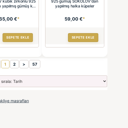
kübik zirkonlu 925
925 gümüş SOKOLOV'dan
 yapılmış gümüş k...
yapılmış halka küpeler
65,00 €
*
59,00 €
*
SEPETE EKLE
SEPETE EKLE
1
2
>
57
kliye masrafları