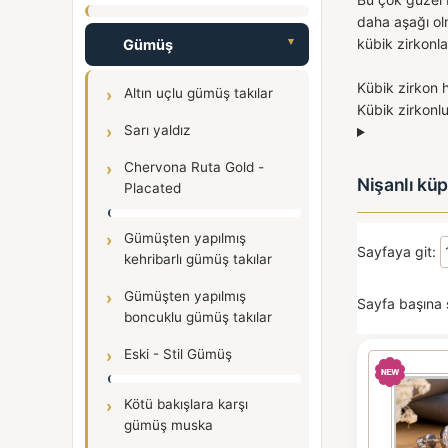
daha aşağı ol
kübik zirkonlar
Gümüş
Kübik zirkon h
Altın uçlu gümüş takılar
Kübik zirkonlu
Sarı yaldız
Chervona Ruta Gold -
Nişanlı küp
Placated
Gümüşten yapılmış
Sayfaya git:
kehribarlı gümüş takılar
Gümüşten yapılmış
Sayfa başına 
boncuklu gümüş takılar
Eski - Stil Gümüş
Kötü bakışlara karşı
gümüş muska