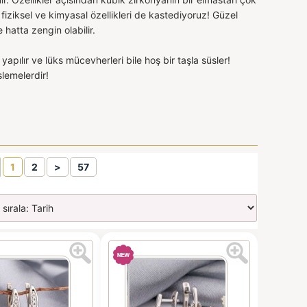
iziksel ve kimyasal özellikleri de kastediyoruz! Güzel
e hatta zengin olabilir.
 yapılır ve lüks mücevherleri bile hoş bir taşla süsler!
slemelerdir!
1
2
>
57