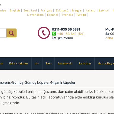
z
ndse
|
English
|
Eesti keel
|
Français
|
Ελληνικά
|
Magyar
|
Italiano
|
Latviski
|
Slovenščina
|
Español
|
Svenska
|
Türkçe
|
0211-635 56 5381
Mo-F
+49 163 641 1541
Sa
09
İletişim formu
daha 
rı
Erkek takıları
din
Takı
Swarovski
kehribar
Hatıra Eşya
lışveriş
›
Gümüş
›
Gümüş küpeler
›
Nişanlı küpeler
 gümüş küpeleri online mağazamızdan satın alabilirsiniz. Kübik zirkon
bir zirkondur. Bu taşın adı, laboratuvarında elde edildiği kuruluş olan
luşmaktadır.
ir taştır ve mücevher endüstrisinde taklit elmas olarak sıklıkla kullanı