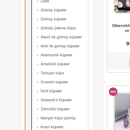
Lede
Gümüş küpeler
Gümüş küpeler
Silberohr
Gümüş Çekme Küpe
ve
Alexit ile gümüş küpeler
9
Akik ile gümüş küpeler
Aventurinli küpeler
Ametistli küpeler
Turkuaz küpe
Granatlı küpeler
İncili küpeler
Smeevik'li Küpeler
Zümrütlü küpeler
Manşet küpe gümüş
Kreol küpeler