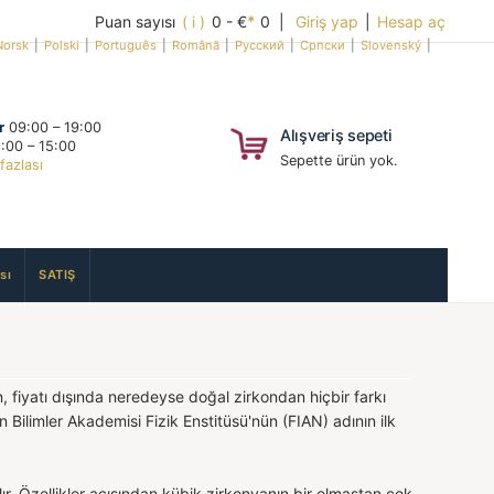
Puan sayısı
( i )
0 - €
*
0 |
Giriş yap
|
Hesap aç
Norsk
|
Polski
|
Português
|
Română
|
Русский
|
Српски
|
Slovenský
|
r
09:00 – 19:00
Alışveriş sepeti
:00 – 15:00
Sepette ürün yok.
fazlası
sı
SATIŞ
, fiyatı dışında neredeyse doğal zirkondan hiçbir farkı
 Bilimler Akademisi Fizik Enstitüsü'nün (FIAN) adının ilk
lır. Özellikler açısından kübik zirkonyanın bir elmastan çok