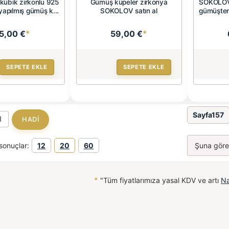
übik zirkonlu 925
Gümüş küpeler zirkonya
SOKOLOV 
apılmış gümüş k...
SOKOLOV satın al
gümüşten
5,00 €
*
59,00 €
*
SEPETE EKLE
SEPETE EKLE
Sayfa157
sonuçlar:
12
20
60
*
"Tüm fiyatlarımıza yasal KDV ve artı
Na