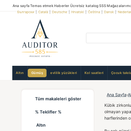
Ana sayfa
Temas etmek
Haberler
Ücretsiz katalog
SSS
Mağazalarımı
Български
|
Català
|
Deutsche
|
Hrvatski
|
Čeština
|
Dansk
|
Nederla
Altın
Gümüş
evlilik yüzükleri
Kol saatleri
Çocuk takıla
Ana Sayfa
›
A
Tüm makaleleri göster
Kübik zirkonlu
olmayan yapay 
% Teklifler %
harflerinden o
Altın
Bu çok güzel b