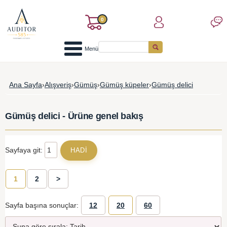
0
Menü
Ana Sayfa
›
Alışveriş
›
Gümüş
›
Gümüş küpeler
›
Gümüş delici
Gümüş delici - Ürüne genel bakış
Sayfaya git:
1
2
>
Sayfa başına sonuçlar:
12
20
60