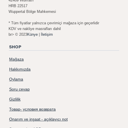
42489 Wülfrath
HRB 22517
Wuppertal Bölge Mahkemesi
* Tüm fiyatlar yalnızca çevrimiçi mağaza için geçerlidir
KDV ve nakliye masrafları dahil
br> © 2023
Künye
|
İletişim
SHOP
Mağaza
Hakkımızda
Oylama
Soru cevap
Gizlilik
Товар- условия возврата
Onarım ve inşaat - açıklayıcı not