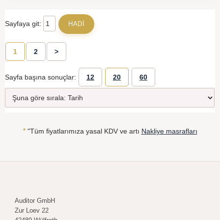
Sayfaya git:
1
2
>
Sayfa başına sonuçlar:
12
20
60
*
"Tüm fiyatlarımıza yasal KDV ve artı
Nakliye masrafları
Auditor GmbH
Zur Loev 22