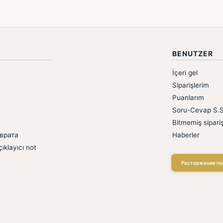
BENUTZER
İçeri gel
Siparişlerim
Puanlarım
Soru-Cevap S.S
Bitmemiş sipariş
врата
Haberler
ıklayıcı not
Расторжение по