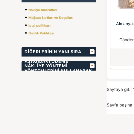
•
Nakliye masrafları
•
Mağaza Şartları ve Koşulları
Almanya'
•
İptal politikası
•
Gizlilik Politikası
Gönder
DIĞERLERININ YANI SIRA
AŞAĞIDAKI ÖDEME
NAKLIYE YÖNTEMI
YÖNTEMLERINI KULLANARAK
BIZIMLE ÖDEME
Sayfaya git:
YAPABILIRSINIZ
Sayfa başına 