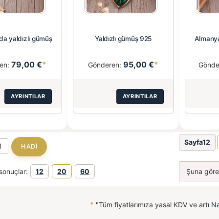
da yaldızlı gümüş
Yaldızlı gümüş 925
Almanya
79,00 €
*
95,00 €
*
en:
Gönderen:
Gönde
AYRINTILAR
AYRINTILAR
Sayfa12
sonuçlar:
12
20
60
*
"Tüm fiyatlarımıza yasal KDV ve artı
Na