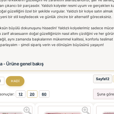
 çıkarıcı bir parçasıdır. Yaldızlı kolyeler resmi uyum ve gerçekten kadı
ğal güzelliğini özel bir şekilde vurgular. Yaldızlı bir kolye satın a
eni bir stil keşfedecek ve günlük zincire bir alternatif göreceksiniz.
üksün büyülü dokunuşunu hissedin! Yaldızlı kolyelerimiz sadece mücevhe
u zarif aksesuarın doğal güzelliğinizin nasıl altını çizdiğini ve her gö
ğil, aynı zamanda başkalarının mükemmel kalitesi, konforlu teslimat v
e parlayalım - şimdi sipariş verin ve dönüşüm büyüsünü yaşayın!
ka - Ürüne genel bakış
Sayfa12
sonuçlar:
12
20
60