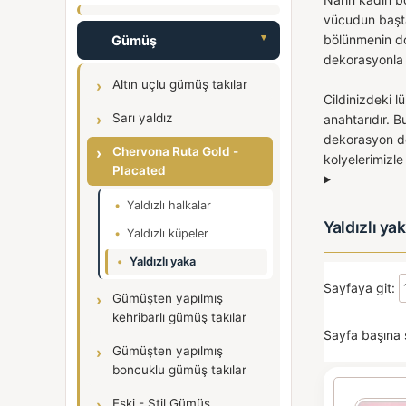
vücudun baştan
bölünmenin do
Gümüş
dekorasyonla y
Altın uçlu gümüş takılar
Cildinizdeki l
Sarı yaldız
anahtarıdır. B
dekorasyon de
Chervona Ruta Gold -
kolyelerimizl
Placated
Yaldızlı halkalar
Yaldızlı ya
Yaldızlı küpeler
Yaldızlı yaka
Sayfaya git:
Gümüşten yapılmış
kehribarlı gümüş takılar
Sayfa başına 
Gümüşten yapılmış
boncuklu gümüş takılar
Eski - Stil Gümüş