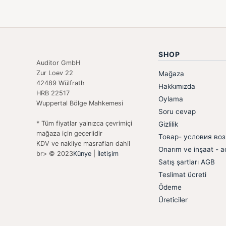
SHOP
Auditor GmbH
Zur Loev 22
Mağaza
42489 Wülfrath
Hakkımızda
HRB 22517
Oylama
Wuppertal Bölge Mahkemesi
Soru cevap
* Tüm fiyatlar yalnızca çevrimiçi
Gizlilik
mağaza için geçerlidir
Товар- условия воз
KDV ve nakliye masrafları dahil
Onarım ve inşaat - aç
br> © 2023
Künye
|
İletişim
Satış şartları AGB
Teslimat ücreti
Ödeme
Üreticiler