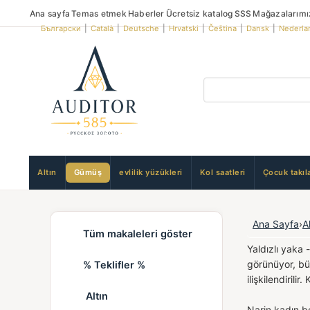
Ana sayfa
Temas etmek
Haberler
Ücretsiz katalog
SSS
Mağazalarımı
Български
|
Català
|
Deutsche
|
Hrvatski
|
Čeština
|
Dansk
|
Nederla
Altın
Gümüş
evlilik yüzükleri
Kol saatleri
Çocuk takıla
Ana Sayfa
›
A
Tüm makaleleri göster
Yaldızlı yaka 
görünüyor, büy
% Teklifler %
ilişkilendirili
Altın
Narin kadın bo