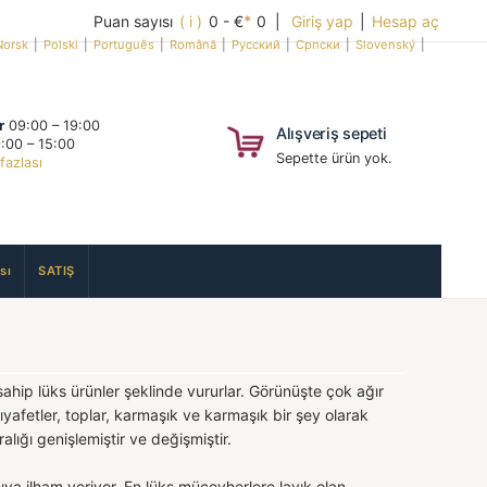
Puan sayısı
( i )
0 - €
*
0 |
Giriş yap
|
Hesap aç
Norsk
|
Polski
|
Português
|
Română
|
Русский
|
Српски
|
Slovenský
|
r
09:00 – 19:00
Alışveriş sepeti
:00 – 15:00
Sepette ürün yok.
fazlası
sı
SATIŞ
sahip lüks ürünler şeklinde vururlar. Görünüşte çok ağır
kıyafetler, toplar, karmaşık ve karmaşık bir şey olarak
ralığı genişlemiştir ve değişmiştir.
çıya ilham veriyor. En lüks mücevherlere layık olan