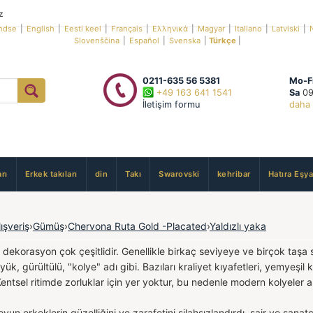
z
ndse
|
English
|
Eesti keel
|
Français
|
Ελληνικά
|
Magyar
|
Italiano
|
Latviski
|
Slovenščina
|
Español
|
Svenska
|
Türkçe
|
0211-635 56 5381
Mo-F
+49 163 641 1541
Sa
09
İletişim formu
daha 
rı
Erkek takıları
din
Takı
Swarovski
kehribar
Hatıra Eşya
lışveriş
›
Gümüş
›
Chervona Ruta Gold -Placated
›
Yaldızlı yaka
- dekorasyon çok çeşitlidir. Genellikle birkaç seviyeye ve birçok taşa 
ük, gürültülü, "kolye" adı gibi. Bazıları kraliyet kıyafetleri, yemyeşil 
r. Kentsel ritimde zorluklar için yer yoktur, bu nedenle modern kolyeler a
yun erkeklerin güzelliğini ve zarafetini silahsızlandırdı, şair ve sanat