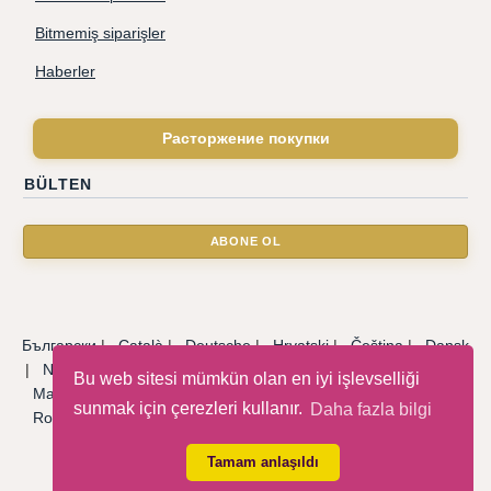
Bitmemiş siparişler
Haberler
Расторжение покупки
BÜLTEN
Български
|
Català
|
Deutsche
|
Hrvatski
|
Čeština
|
Dansk
|
Nederlandse
|
English
|
Eesti keel
|
Français
|
Ελληνικά
|
Bu web sitesi mümkün olan en iyi işlevselliği
Magyar
|
Italiano
|
Latviski
|
Norsk
|
Polski
|
Português
|
sunmak için çerezleri kullanır.
Daha fazla bilgi
Română
|
Русский
|
Српски
|
Slovenský
|
Slovenščina
|
Español
|
Svenska
|
Türkçe
|
Tamam anlaşıldı