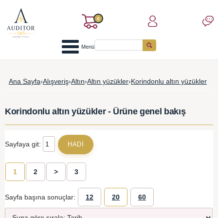
0
Menü
Ana Sayfa
›
Alışveriş
›
Altın
›
Altın yüzükler
›
Korindonlu altın yüzükler
Korindonlu altın yüzükler - Ürüne genel bakış
Sayfaya git:
1
2
>
3
Sayfa başına sonuçlar:
12
20
60