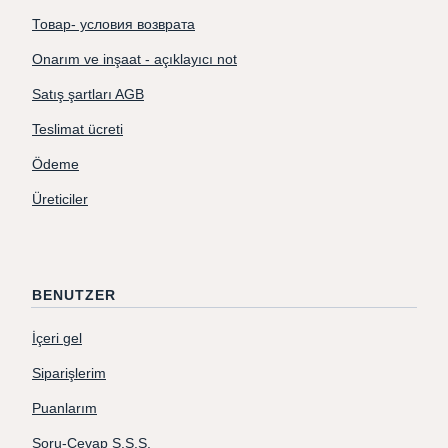
Товар- условия возврата
Onarım ve inşaat - açıklayıcı not
Satış şartları AGB
Teslimat ücreti
Ödeme
Üreticiler
BENUTZER
İçeri gel
Siparişlerim
Puanlarım
Soru-Cevap S.S.S.