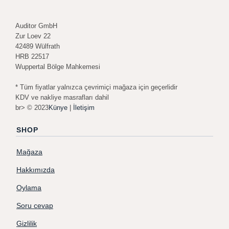
Auditor GmbH
Zur Loev 22
42489 Wülfrath
HRB 22517
Wuppertal Bölge Mahkemesi
* Tüm fiyatlar yalnızca çevrimiçi mağaza için geçerlidir
KDV ve nakliye masrafları dahil
br> © 2023
Künye
|
İletişim
SHOP
Mağaza
Hakkımızda
Oylama
Soru cevap
Gizlilik