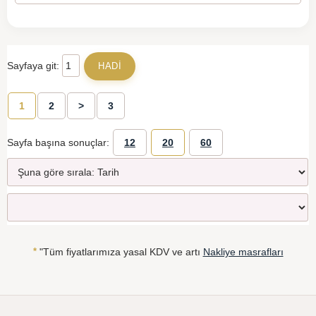
Sayfaya git:
1
2
>
3
Sayfa başına sonuçlar:
12
20
60
*
"Tüm fiyatlarımıza yasal KDV ve artı
Nakliye masrafları