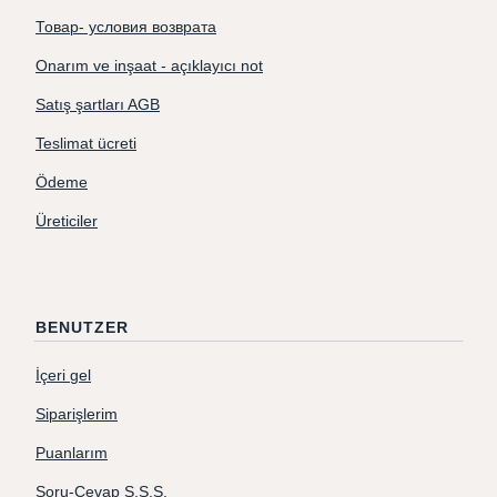
Товар- условия возврата
Onarım ve inşaat - açıklayıcı not
Satış şartları AGB
Teslimat ücreti
Ödeme
Üreticiler
BENUTZER
İçeri gel
Siparişlerim
Puanlarım
Soru-Cevap S.S.S.