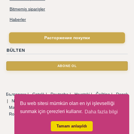
Bitmemiş siparişler
Haberler
Расторжение покупки
BÜLTEN
Български
|
Català
|
Deutsche
|
Hrvatski
|
Čeština
|
Dansk
|
Nederlandse
|
English
|
Eesti keel
|
Français
|
Ελληνικά
|
Bu web sitesi mümkün olan en iyi işlevselliği
Magyar
|
Italiano
|
Latviski
|
Norsk
|
Polski
|
Português
|
sunmak için çerezleri kullanır.
Daha fazla bilgi
Română
|
Русский
|
Српски
|
Slovenský
|
Slovenščina
|
Español
|
Svenska
|
Türkçe
|
Tamam anlaşıldı