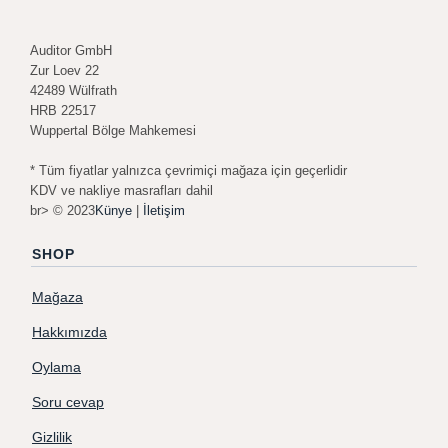
Auditor GmbH
Zur Loev 22
42489 Wülfrath
HRB 22517
Wuppertal Bölge Mahkemesi
* Tüm fiyatlar yalnızca çevrimiçi mağaza için geçerlidir
KDV ve nakliye masrafları dahil
br> © 2023
Künye
|
İletişim
SHOP
Mağaza
Hakkımızda
Oylama
Soru cevap
Gizlilik