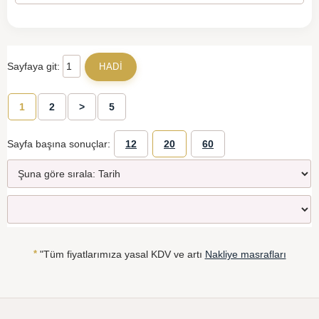
Sayfaya git:
1
2
>
5
Sayfa başına sonuçlar:
12
20
60
*
"Tüm fiyatlarımıza yasal KDV ve artı
Nakliye masrafları