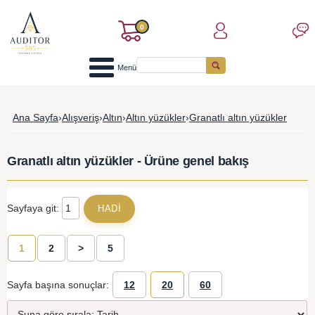
0
Menü
Ana Sayfa
›
Alışveriş
›
Altın
›
Altın yüzükler
›
Granatlı altın yüzükler
Granatlı altın yüzükler - Ürüne genel bakış
Sayfaya git:
1
2
>
5
Sayfa başına sonuçlar:
12
20
60