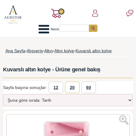
0
Menü
Ana Sayfa
›
Alışveriş
›
Altın
›
Altın kolye
›
Kuvarslı altın kolye
Kuvarslı altın kolye - Ürüne genel bakış
Sayfa başına sonuçlar:
12
20
60