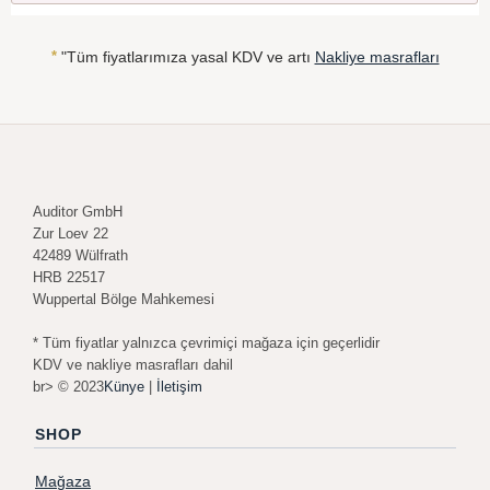
*
"Tüm fiyatlarımıza yasal KDV ve artı
Nakliye masrafları
Auditor GmbH
Zur Loev 22
42489 Wülfrath
HRB 22517
Wuppertal Bölge Mahkemesi
* Tüm fiyatlar yalnızca çevrimiçi mağaza için geçerlidir
KDV ve nakliye masrafları dahil
br> © 2023
Künye
|
İletişim
SHOP
Mağaza