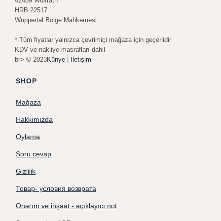
42489 Wülfrath
HRB 22517
Wuppertal Bölge Mahkemesi
* Tüm fiyatlar yalnızca çevrimiçi mağaza için geçerlidir
KDV ve nakliye masrafları dahil
br> © 2023
Künye
|
İletişim
SHOP
Mağaza
Hakkımızda
Oylama
Soru cevap
Gizlilik
Товар- условия возврата
Onarım ve inşaat - açıklayıcı not