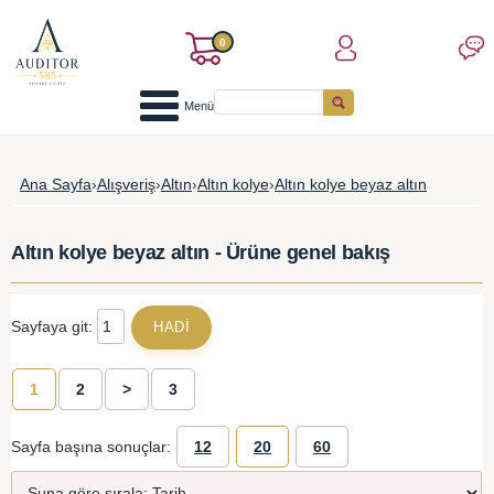
0
Menü
Ana Sayfa
›
Alışveriş
›
Altın
›
Altın kolye
›
Altın kolye beyaz altın
Altın kolye beyaz altın - Ürüne genel bakış
Sayfaya git:
1
2
>
3
Sayfa başına sonuçlar:
12
20
60