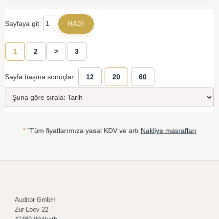
Sayfaya git:
1
2
>
3
Sayfa başına sonuçlar:
12
20
60
*
"Tüm fiyatlarımıza yasal KDV ve artı
Nakliye masrafları
Auditor GmbH
Zur Loev 22