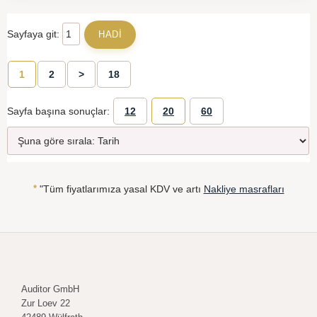
Sayfaya git:
1
2
>
18
Sayfa başına sonuçlar:
12
20
60
*
"Tüm fiyatlarımıza yasal KDV ve artı
Nakliye masrafları
Auditor GmbH
Zur Loev 22