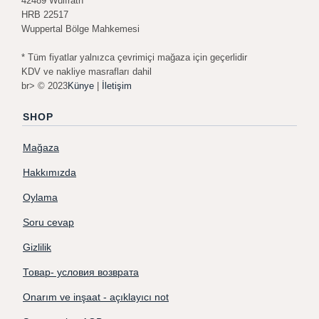
42489 Wülfrath
HRB 22517
Wuppertal Bölge Mahkemesi
* Tüm fiyatlar yalnızca çevrimiçi mağaza için geçerlidir
KDV ve nakliye masrafları dahil
br> © 2023
Künye
|
İletişim
SHOP
Mağaza
Hakkımızda
Oylama
Soru cevap
Gizlilik
Товар- условия возврата
Onarım ve inşaat - açıklayıcı not