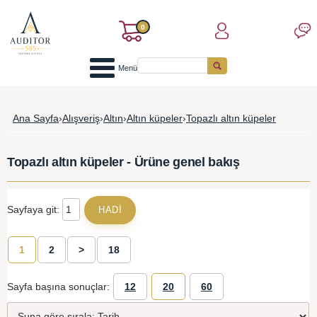
0
Menü
Ana Sayfa
›
Alışveriş
›
Altın
›
Altın küpeler
›
Topazlı altın küpeler
Topazlı altın küpeler - Ürüne genel bakış
Sayfaya git:
1
2
>
18
Sayfa başına sonuçlar:
12
20
60