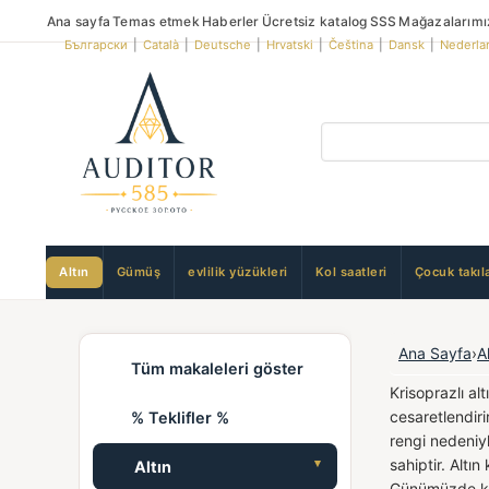
Ana sayfa
Temas etmek
Haberler
Ücretsiz katalog
SSS
Mağazalarımı
Български
|
Català
|
Deutsche
|
Hrvatski
|
Čeština
|
Dansk
|
Nederla
Altın
Gümüş
evlilik yüzükleri
Kol saatleri
Çocuk takıla
Ana Sayfa
›
A
Tüm makaleleri göster
Krisoprazlı al
cesaretlendiri
% Teklifler %
rengi nedeniy
sahiptir. Altı
Altın
Günümüzde kri