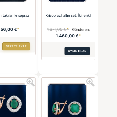
n takıları krisopraz
Krisoprazlı altın set. İki renkli
856,00 €
*
1.671,00 €
*
Gönderen:
1.460,00 €
*
SEPETE EKLE
AYRINTILAR