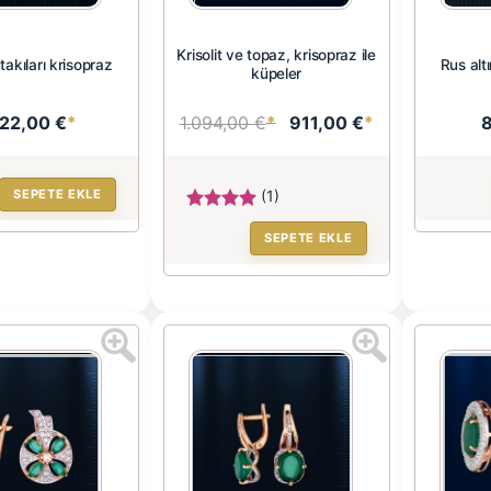
Krisolit ve topaz, krisopraz ile
 takıları krisopraz
Rus altı
küpeler
222,00 €
*
1.094,00 €
*
911,00 €
*
SEPETE EKLE
(1)
SEPETE EKLE