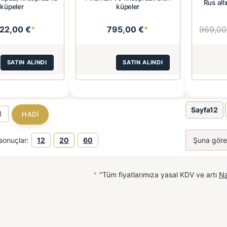
Rus altı
küpeler
küpeler
022,00 €
*
795,00 €
*
969,00
SATIN ALINDI
SATIN ALINDI
Sayfa12
sonuçlar:
12
20
60
*
"Tüm fiyatlarımıza yasal KDV ve artı
Na