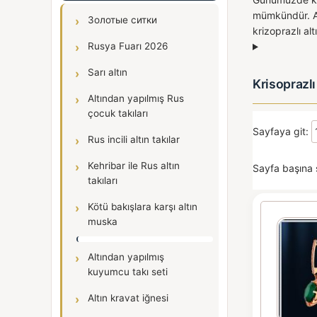
mümkündür. Alt
Золотые ситки
krizoprazlı al
Rusya Fuarı 2026
Sarı altın
Krisoprazlı
Altından yapılmış Rus
çocuk takıları
Sayfaya git:
Rus incili altın takılar
Kehribar ile Rus altın
Sayfa başına 
takıları
Kötü bakışlara karşı altın
muska
Altından yapılmış
kuyumcu takı seti
Altın kravat iğnesi