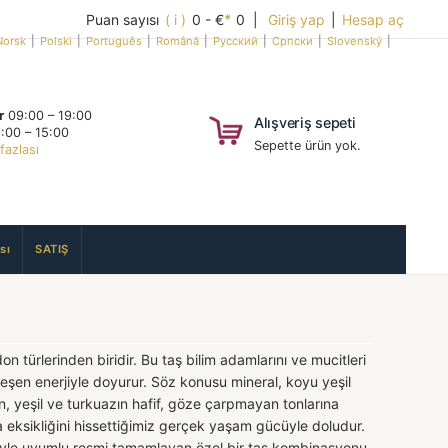
Puan sayısı
( i )
0 - €
*
0 |
Giriş yap
|
Hesap aç
Norsk
|
Polski
|
Português
|
Română
|
Русский
|
Српски
|
Slovenský
|
r
09:00 – 19:00
Alışveriş sepeti
:00 – 15:00
Sepette ürün yok.
fazlası
sı
SATIŞ
on türlerinden biridir. Bu taş bilim adamlarını ve mucitleri
itreşen enerjiyle doyurur. Söz konusu mineral, koyu yeşil
n, yeşil ve turkuazın hafif, göze çarpmayan tonlarına
a eksikliğini hissettiğimiz gerçek yaşam gücüyle doludur.
eveyle uyumlu resmi tamamlayan özel bir taş kombinasyonu