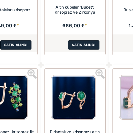
Altın küpeler "Buket".
 takıları krisopraz
Rus a
Krisopraz ve Zirkonya
49,00 €
*
666,00 €
*
1
SATIN ALINDI
SATIN ALINDI
 topaz, krisopraz ile
Pırlantalı ve krisoprazlı altın