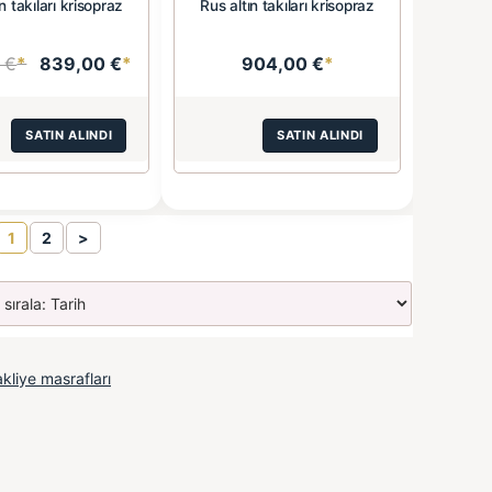
n takıları krisopraz
Rus altın takıları krisopraz
 €
*
839,00 €
*
904,00 €
*
SATIN ALINDI
SATIN ALINDI
1
2
>
kliye masrafları