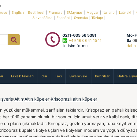
z
ndse
|
English
|
Eesti keel
|
Français
|
Ελληνικά
|
Magyar
|
Italiano
|
Latviski
|
Slovenščina
|
Español
|
Svenska
|
Türkçe
|
0211-635 56 5381
Mo-F
+49 163 641 1541
Sa
09
İletişim formu
daha 
rı
Erkek takıları
din
Takı
Swarovski
kehribar
Hatıra Eşya
lışveriş
›
Altın
›
Altın küpeler
›
Krisoprazlı altın küpeler
tın yüzükler mükemmel, zarif altın takılardır. Krisopraz en pahalı kalsed
r, her türlü çabanın olumlu bir sonucu için umut verir ve kalbi canlı, t
le ön plana çıkmaktadır. Krisopraz, gözleri yormayan, ruha keyif vere
n krizopraz küpeler, kolye uçları ve kolyeler, modern ve yoğun dünyad
sopraz kostüm takılarında değerli bir kullanım alanıdır. Altın çerç