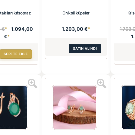
 takıları krisopraz
Oniksli küpeler
Kris
0 €
*
1.094,00
1.203,00 €
*
1.768,
€
*
1
SATIN ALINDI
SEPETE EKLE