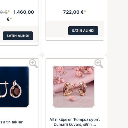
00 €
*
1.460,00
722,00 €
*
€
*
SATIN ALINDI
SATIN ALINDI
Altın küpeler "Kompozisyon".
s altın takıları
Dumanlı kuvars, sitrin ...