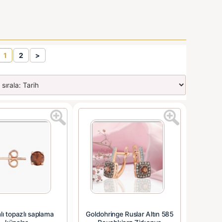
1
2
>
ı topazlı saplama
Goldohringe Ruslar Altın 585