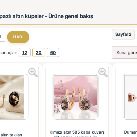
azlı altın küpeler - Ürüne genel bakış
Sayfa12
sonuçlar:
12
20
60
Kırmızı altın 585 kaba kuvars
Dumanl
altın takıları