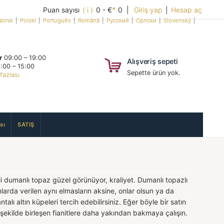
Puan sayısı
( i )
0 - €
*
0 |
Giriş yap
|
Hesap aç
Norsk
|
Polski
|
Português
|
Română
|
Русский
|
Српски
|
Slovenský
|
r
09:00 – 19:00
Alışveriş sepeti
:00 – 15:00
Sepette ürün yok.
fazlası
sı
SATIŞ
eli dumanlı topaz güzel görünüyor, kraliyet. Dumanlı topazlı
arda verilen aynı elmasların aksine, onlar olsun ya da
alı altın küpeleri tercih edebilirsiniz. Eğer böyle bir satın
şekilde birleşen fianitlere daha yakından bakmaya çalışın.