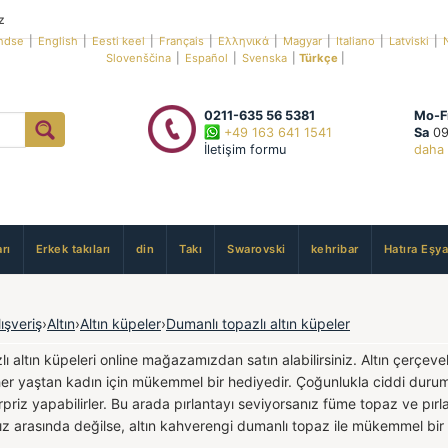
z
ndse
|
English
|
Eesti keel
|
Français
|
Ελληνικά
|
Magyar
|
Italiano
|
Latviski
|
Slovenščina
|
Español
|
Svenska
|
Türkçe
|
0211-635 56 5381
Mo-F
+49 163 641 1541
Sa
09
İletişim formu
daha 
rı
Erkek takıları
din
Takı
Swarovski
kehribar
Hatıra Eşya
lışveriş
›
Altın
›
Altın küpeler
›
Dumanlı topazlı altın küpeler
ı altın küpeleri online mağazamızdan satın alabilirsiniz. Altın çerçev
her yaştan kadın için mükemmel bir hediyedir. Çoğunlukla ciddi duruml
rpriz yapabilirler. Bu arada pırlantayı seviyorsanız füme topaz ve pırlant
ız arasında değilse, altın kahverengi dumanlı topaz ile mükemmel bir 