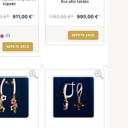
Rus altın takıları
küpeler
0 €
*
911,00 €
*
1.152,00 €
*
995,00 €
*
(1)
SEPETE EKLE
SEPETE EKLE