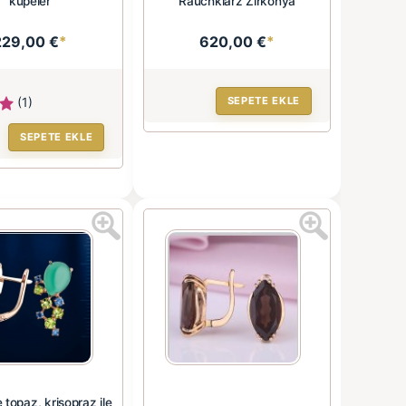
küpeler
Rauchkiarz Zirkonya
229,00 €
*
620,00 €
*
(1)
SEPETE EKLE
SEPETE EKLE
e topaz, krisopraz ile