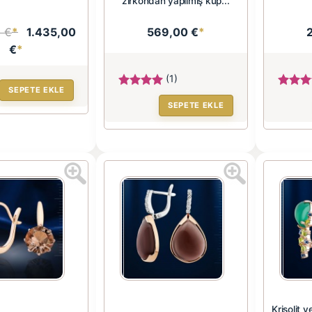
zirkondan yapılmış küp...
0 €
*
1.435,00
569,00 €
*
€
*
(1)
SEPETE EKLE
SEPETE EKLE
Krisolit v