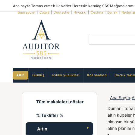
Ana sayfa
Temas etmek
Haberler
Ücretsiz katalog
SSS
Mağazalarımı
Български
|
Català
|
Deutsche
|
Hrvatski
|
Čeština
|
Dansk
|
Nederla
Altın
Gümüş
evlilik yüzükleri
Kol saatleri
Çocuk takıla
Ana Sayfa
›
A
Tüm makaleleri göster
Dumanlı topazl
altın küpeler 
% Teklifler %
olmasın bir sü
alma planların
Altın