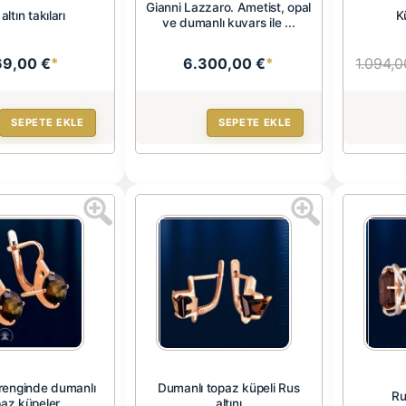
Gianni Lazzaro. Ametist, opal
altın takıları
K
ve dumanlı kuvars ile ...
69,00 €
*
6.300,00 €
*
1.094,0
SEPETE EKLE
SEPETE EKLE
 renginde dumanlı
Dumanlı topaz küpeli Rus
Ru
paz küpeler
altını