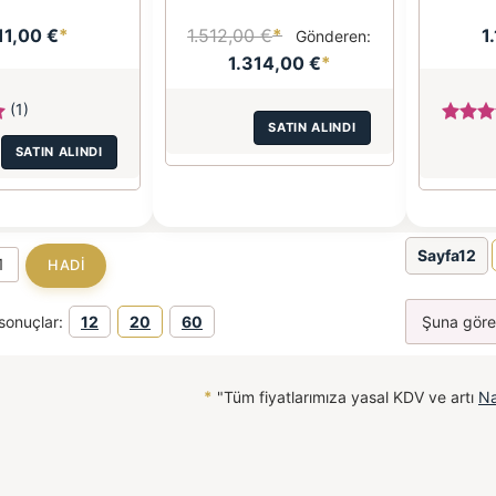
11,00 €
*
1.512,00 €
*
1
Gönderen:
1.314,00 €
*
(1)
SATIN ALINDI
SATIN ALINDI
Sayfa12
sonuçlar:
12
20
60
*
"Tüm fiyatlarımıza yasal KDV ve artı
Na