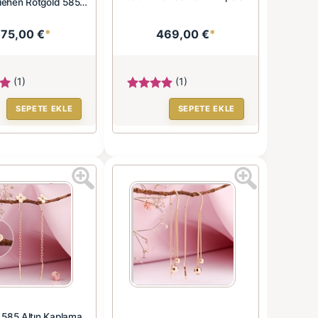
iehen Rotgold 585
Zirkonia
175,00 €
*
469,00 €
*
(1)
(1)
SEPETE EKLE
SEPETE EKLE
 585 Altın Kaplama