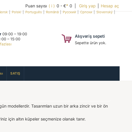
Puan sayısı
( i )
0 - €
*
0 |
Giriş yap
|
Hesap aç
Norsk
|
Polski
|
Português
|
Română
|
Русский
|
Српски
|
Slovenský
|
r
09:00 – 19:00
Alışveriş sepeti
:00 – 15:00
Sepette ürün yok.
fazlası
sı
SATIŞ
gün modellerdir. Tasarımları uzun bir arka zincir ve bir ön
niz için altın küpeler seçmenize olanak tanır.