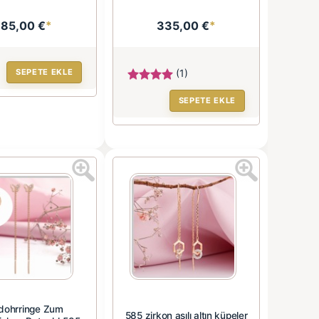
185,00 €
*
335,00 €
*
SEPETE EKLE
(1)
SEPETE EKLE
dohrringe Zum
585 zirkon asılı altın küpeler