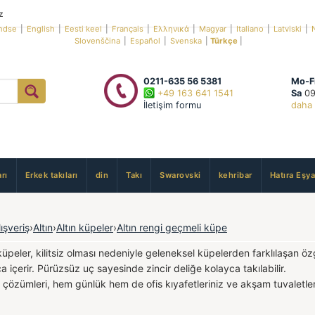
z
ndse
|
English
|
Eesti keel
|
Français
|
Ελληνικά
|
Magyar
|
Italiano
|
Latviski
|
Slovenščina
|
Español
|
Svenska
|
Türkçe
|
0211-635 56 5381
Mo-F
+49 163 641 1541
Sa
09
İletişim formu
daha 
rı
Erkek takıları
din
Takı
Swarovski
kehribar
Hatıra Eşya
lışveriş
›
Altın
›
Altın küpeler
›
Altın rengi geçmeli küpe
küpeler, kilitsiz olması nedeniyle geleneksel küpelerden farklılaşan öz
a içerir. Pürüzsüz uç sayesinde zincir deliğe kolayca takılabilir.
m çözümleri, hem günlük hem de ofis kıyafetleriniz ve akşam tuvaletleri