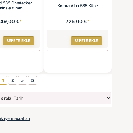
d 585 Ohrstecker
Kırmızı Altın 585 Küpe
niks ⌀ 8 mm
749,00 €
*
725,00 €
*
SEPETE EKLE
SEPETE EKLE
1
2
>
5
kliye masrafları