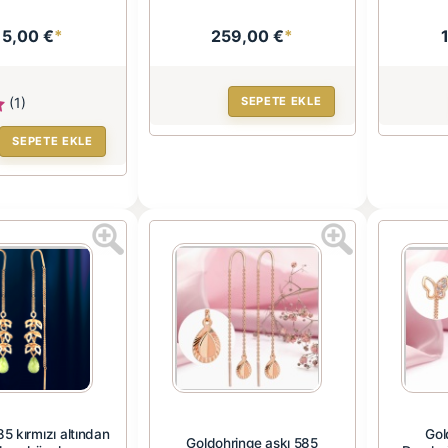
15,00 €
*
259,00 €
*
(1)
SEPETE EKLE
SEPETE EKLE
585 kırmızı altından
Gol
Goldohringe askı 585