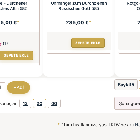
ge - Durchener
Ohrhänger zum Durchziehen
Rotgol
ches Altın 585
Russisches Gold 585
O
15,00 €
*
235,00 €
*
(1)
SEPETE EKLE
SEPETE EKLE
Sayfa15
sonuçlar:
12
20
60
*
"Tüm fiyatlarımıza yasal KDV ve artı
Na