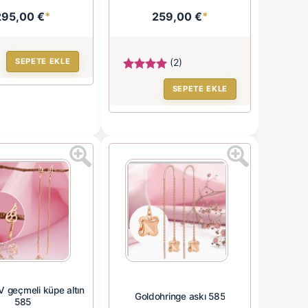
295,00 €
*
259,00 €
*
SEPETE EKLE
(2)
SEPETE EKLE
geçmeli küpe altın
Goldohringe askı 585
585