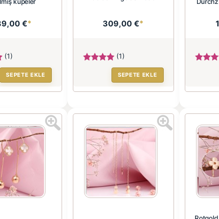
lmış küpeler
Durchz
89,00 €
*
309,00 €
*
(1)
(1)
SEPETE EKLE
SEPETE EKLE
Rotgold