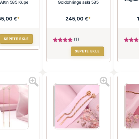
 Altın 585 Küpe
Goldohringe askı 585
55,00 €
*
245,00 €
*
SEPETE EKLE
(1)
SEPETE EKLE