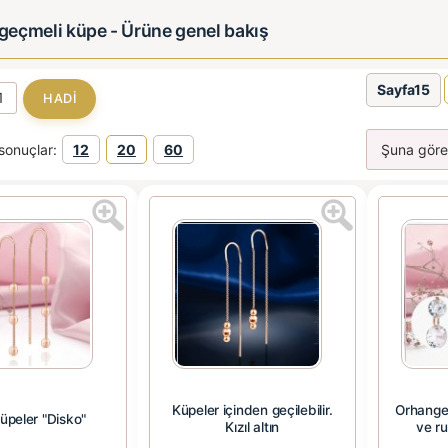
 geçmeli küpe - Ürüne genel bakış
Sayfa15
sonuçlar:
12
20
60
Küpeler içinden geçilebilir.
Orhange
küpeler "Disko"
Kızıl altın
ve r