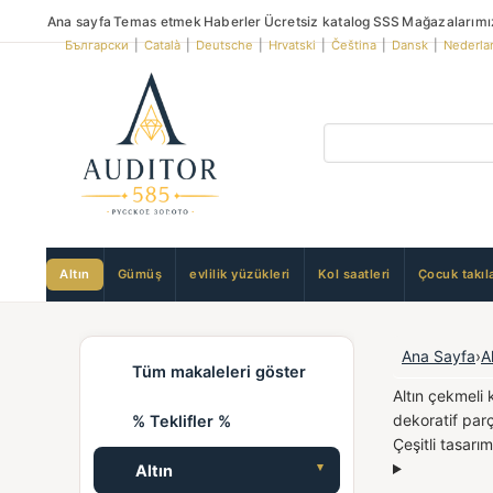
Ana sayfa
Temas etmek
Haberler
Ücretsiz katalog
SSS
Mağazalarımı
Български
|
Català
|
Deutsche
|
Hrvatski
|
Čeština
|
Dansk
|
Nederla
Altın
Gümüş
evlilik yüzükleri
Kol saatleri
Çocuk takıla
Ana Sayfa
›
A
Tüm makaleleri göster
Altın çekmeli 
dekoratif parç
% Teklifler %
Çeşitli tasarı
Altın