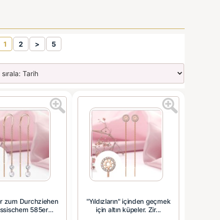
1
2
>
5
r zum Durchziehen
"Yıldızların" içinden geçmek
ussischem 585er
için altın küpeler. Zir...
Rotgold...