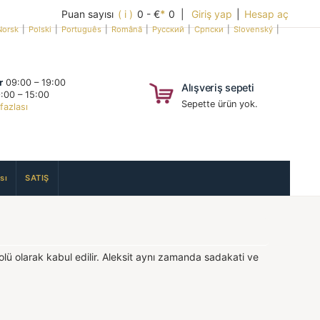
Puan sayısı
( i )
0 - €
*
0 |
Giriş yap
|
Hesap aç
Norsk
|
Polski
|
Português
|
Română
|
Русский
|
Српски
|
Slovenský
|
r
09:00 – 19:00
Alışveriş sepeti
:00 – 15:00
Sepette ürün yok.
fazlası
sı
SATIŞ
olü olarak kabul edilir. Aleksit aynı zamanda sadakati ve