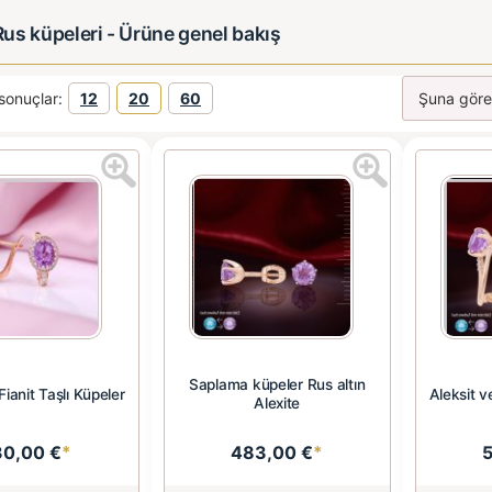
 Rus küpeleri - Ürüne genel bakış
sonuçlar:
12
20
60
Saplama küpeler Rus altın
Fianit Taşlı Küpeler
Aleksit v
Alexite
30,00 €
*
483,00 €
*