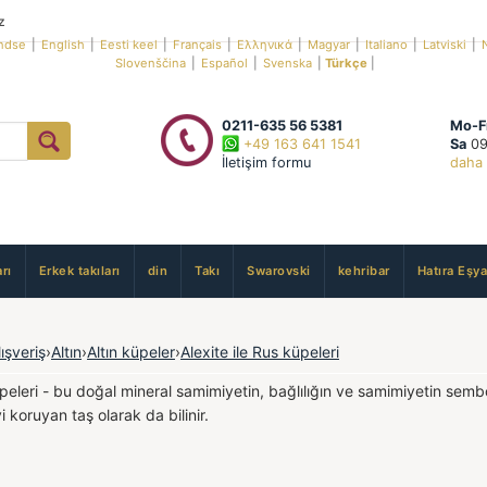
z
ndse
|
English
|
Eesti keel
|
Français
|
Ελληνικά
|
Magyar
|
Italiano
|
Latviski
|
Slovenščina
|
Español
|
Svenska
|
Türkçe
|
0211-635 56 5381
Mo-F
+49 163 641 1541
Sa
09
İletişim formu
daha 
rı
Erkek takıları
din
Takı
Swarovski
kehribar
Hatıra Eşya
lışveriş
›
Altın
›
Altın küpeler
›
Alexite ile Rus küpeleri
üpeleri - bu doğal mineral samimiyetin, bağlılığın ve samimiyetin semb
 koruyan taş olarak da bilinir.