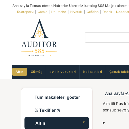
Ana sayfa
Temas etmek
Haberler
Ücretsiz katalog
SSS
Mağazalarımı
Български
|
Català
|
Deutsche
|
Hrvatski
|
Čeština
|
Dansk
|
Nederla
Altın
Gümüş
evlilik yüzükleri
Kol saatleri
Çocuk takıla
Ana Sayfa
›
A
Tüm makaleleri göster
Alexitli Rus k
sonsuz sevgiyi
% Teklifler %
Altın