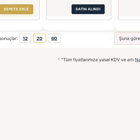
SEPETE EKLE
SATIN ALINDI
sonuçlar:
12
20
60
*
"Tüm fiyatlarımıza yasal KDV ve artı
Na