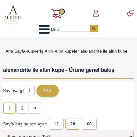
0
Menü
Ana Sayfa
›
Alışveriş
›
Altın
›
Altın küpeler
›
alexandrite ile altın küpe
alexandrite ile altın küpe - Ürüne genel bakış
Sayfaya git:
1
2
>
Sayfa başına sonuçlar:
12
20
60