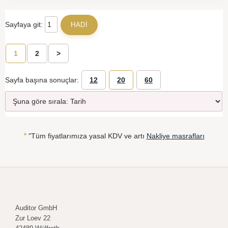
Sayfaya git:
1
2
>
Sayfa başına sonuçlar:
12
20
60
*
"Tüm fiyatlarımıza yasal KDV ve artı
Nakliye masrafları
Auditor GmbH
Zur Loev 22