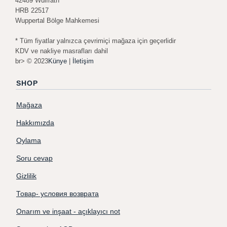
42489 Wülfrath
HRB 22517
Wuppertal Bölge Mahkemesi
* Tüm fiyatlar yalnızca çevrimiçi mağaza için geçerlidir
KDV ve nakliye masrafları dahil
br> © 2023
Künye
|
İletişim
SHOP
Mağaza
Hakkımızda
Oylama
Soru cevap
Gizlilik
Товар- условия возврата
Onarım ve inşaat - açıklayıcı not