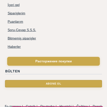
İçeri gel
Siparişlerim
Puanlarım
Soru-Cevap S.S.S.
Bitmemiş siparişler
Haberler
Расторжение покупки
BÜLTEN
Български
|
Català
|
Deutsche
|
Hrvatski
|
Čeština
|
Dansk