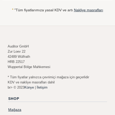
*
"Tüm fiyatlarımıza yasal KDV ve artı
Nakliye masrafları
Auditor GmbH
Zur Loev 22
42489 Wülfrath
HRB 22517
Wuppertal Bölge Mahkemesi
* Tüm fiyatlar yalnızca çevrimiçi mağaza için geçerlidir
KDV ve nakliye masrafları dahil
br> © 2023
Künye
|
İletişim
SHOP
Mağaza