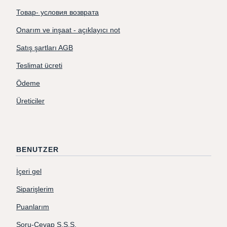
Товар- условия возврата
Onarım ve inşaat - açıklayıcı not
Satış şartları AGB
Teslimat ücreti
Ödeme
Üreticiler
BENUTZER
İçeri gel
Siparişlerim
Puanlarım
Soru-Cevap S.S.S.