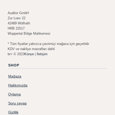
Auditor GmbH
Zur Loev 22
42489 Wülfrath
HRB 22517
Wuppertal Bölge Mahkemesi
* Tüm fiyatlar yalnızca çevrimiçi mağaza için geçerlidir
KDV ve nakliye masrafları dahil
br> © 2023
Künye
|
İletişim
SHOP
Mağaza
Hakkımızda
Oylama
Soru cevap
Gizlilik