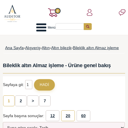
0
Menü
Ana Sayfa
›
Alışveriş
›
Altın
›
Altın bilezik
›
Bileklik altın Almaz işleme
Bileklik altın Almaz işleme - Ürüne genel bakış
Sayfaya git:
1
2
>
7
Sayfa başına sonuçlar:
12
20
60