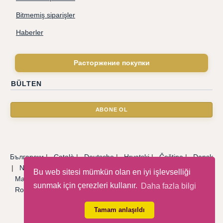
Bitmemiş siparişler
Haberler
Расторжение покупки
BÜLTEN
Български
|
Català
|
Deutsche
|
Hrvatski
|
Čeština
|
Dansk
|
Nederlandse
|
English
|
Eesti keel
|
Français
|
Ελληνικά
|
Bu web sitesi mümkün olan en iyi işlevselliği
Magyar
|
Italiano
|
Latviski
|
Norsk
|
Polski
|
Português
|
sunmak için çerezleri kullanır.
Daha fazla bilgi
Română
|
Русский
|
Српски
|
Slovenský
|
Slovenščina
|
Español
|
Svenska
|
Türkçe
|
Tamam anlaşıldı