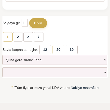
Sayfaya git:
1
2
>
7
Sayfa başına sonuçlar:
12
20
60
*
"Tüm fiyatlarımıza yasal KDV ve artı
Nakliye masrafları