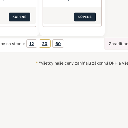
KÚPENÉ
KÚPENÉ
ov na stranu:
12
20
60
*
"Všetky naše ceny zahŕňajú zákonnú DPH a vš