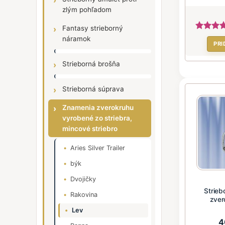
zlým pohľadom
Fantasy strieborný
náramok
PRI
Strieborná brošňa
Strieborná súprava
Znamenia zverokruhu
vyrobené zo striebra,
mincové striebro
Aries Silver Trailer
býk
Dvojičky
Strieb
Rakovina
zver
Lev
4