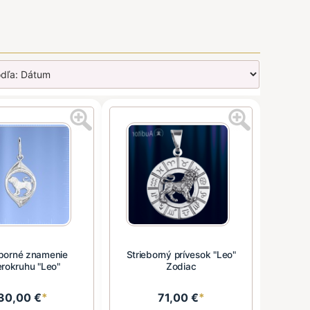
eborné znamenie
Strieborný prívesok "Leo"
rokruhu "Leo"
Zodiac
30,00 €
*
71,00 €
*