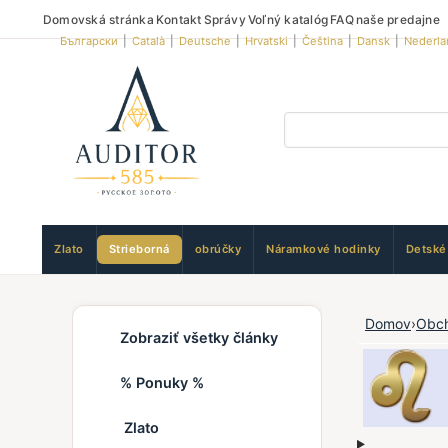
Domovská stránka
Kontakt
Správy
Voľný katalóg
FAQ
naše predajne
Български
|
Català
|
Deutsche
|
Hrvatski
|
Čeština
|
Dansk
|
Nederla
Zlato
Strieborná
obrúčky
Náramkové hodinky
Detské
Domov
›
Obc
Zobraziť všetky články
% Ponuky %
Zlato