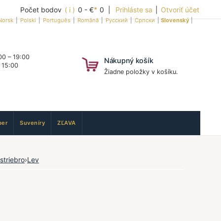
Počet bodov
( i )
0 - €
*
0 |
Prihláste sa
|
Otvoriť účet
Norsk
|
Polski
|
Português
|
Română
|
Русский
|
Српски
|
Slovenský
|
0 – 19:00
Nákupný košík
 15:00
Žiadne položky v košíku.
er
Suveníry
ZĽAVA
striebro
›
Lev