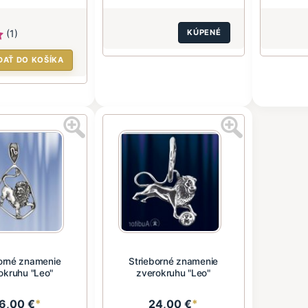
(1)
KÚPENÉ
DAŤ DO KOŠÍKA
orné znamenie
Strieborné znamenie
okruhu "Leo"
zverokruhu "Leo"
6,00 €
*
24,00 €
*