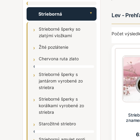
Strieborná
Lev - Preh
Strieborné šperky so
Počet výsledk
zlatými vložkami
Žlté pozlátenie
Chervona ruta zlato
Strieborné šperky s
jantárom vyrobené zo
striebra
Strieborné šperky s
korálkami vyrobené zo
striebra
Strie
znamen
Starožitné striebro
"Lo
6
Strieborný amulet proti