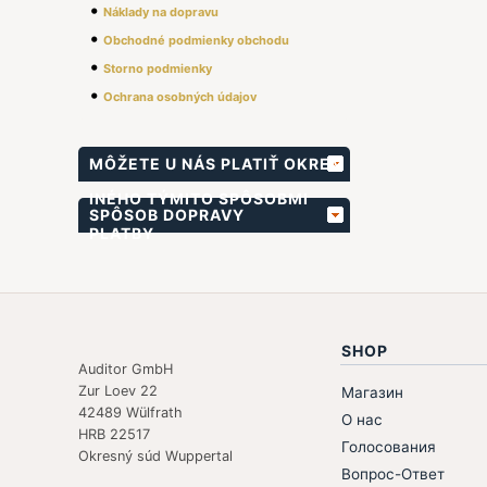
•
Náklady na dopravu
•
Obchodné podmienky obchodu
•
Storno podmienky
•
Ochrana osobných údajov
MÔŽETE U NÁS PLATIŤ OKREM
INÉHO TÝMITO SPÔSOBMI
SPÔSOB DOPRAVY
PLATBY
SHOP
Auditor GmbH
Zur Loev 22
Магазин
42489 Wülfrath
О нас
HRB 22517
Голосования
Okresný súd Wuppertal
Вопрос-Ответ