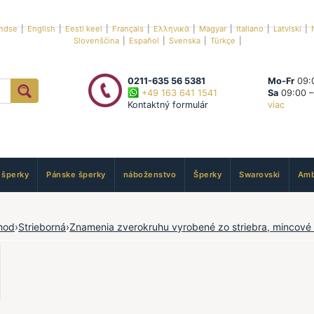
ndse
|
English
|
Eesti keel
|
Français
|
Ελληνικά
|
Magyar
|
Italiano
|
Latviski
|
Slovenščina
|
Español
|
Svenska
|
Türkçe
|
0211-635 56 5381
Mo-Fr
09:0
+49 163 641 1541
Sa
09:00 –
Kontaktný formulár
viac
 šperky
Pánske šperky
náboženstvo
Šperky
Swarovski
Amb
hod
›
Strieborná
›
Znamenia zverokruhu vyrobené zo striebra, mincové 