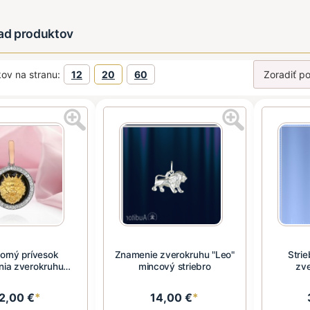
ľad produktov
ov na stranu:
12
20
60
borný prívesok
Znamenie zverokruhu "Leo"
Stri
ia zverokruhu
mincový striebro
zve
ewe". Zir...
2,00 €
*
14,00 €
*