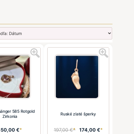
änger 585 Rotgold
Ruské zlaté šperky
Zirkonia
350,00 €
*
197,00 €
*
174,00 €
*