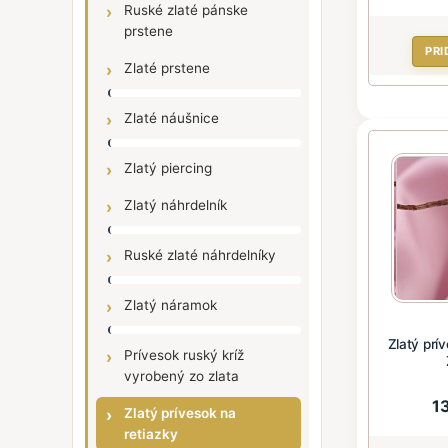
Ruské zlaté pánske
prstene
PRI
Zlaté prstene
Zlaté náušnice
Zlatý piercing
Zlatý náhrdelník
Ruské zlaté náhrdelníky
Zlatý náramok
Zlatý prí
Prívesok ruský kríž
vyrobený zo zlata
1
Zlatý prívesok na
retiazky