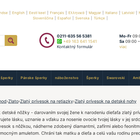
ndse
|
English
|
Eesti keel
|
Français
|
Ελληνικά
|
Magyar
|
Italiano
|
Latviski
|
Slovenščina
|
Español
|
Svenska
|
Türkçe
|
0211-635 56 5381
Mo-Fr
09:0
+49 163 641 1541
Sa
09:00 –
Kontaktný formulár
viac
 šperky
Pánske šperky
náboženstvo
Šperky
Swarovski
Amb
hod
›
Zlato
›
Zlatý prívesok na retiazky
›
Zlatý prívesok na detské nohy
k detské nôžky - darovaním svojej žene k narodeniu dieťaťa zlatý prí
rujete lásku, uznanie a vďaku za nosenie ovocie tvojej lásky v jej srd
ívesok s nôžkou, nádherne zdobený diamantmi, zafírmi alebo feonitmi
mocným amuletom. Chráni tak matku a dieťa a celú vašu rodinu pre