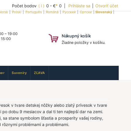
Počet bodov
( i )
0 - €
*
0 |
Prihláste sa
|
Otvoriť účet
Norsk
|
Polski
|
Português
|
Română
|
Русский
|
Српски
|
Slovenský
|
0 – 19:00
Nákupný košík
 15:00
Žiadne položky v košíku.
er
Suveníry
ZĽAVA
vesok v tvare detskej nôžky alebo zlatý prívesok v tvare
ci po dobu 9 mesiacov a dal ti ten najlepší dar na zemi.
, sa stane symbolom šťastia a prosperity vašej rodiny,
d rôznymi problémami a problémami.