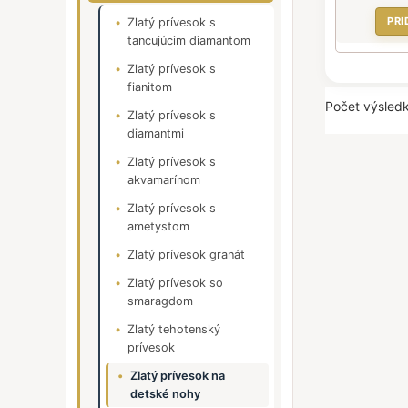
PRI
Zlatý prívesok s
tancujúcim diamantom
Zlatý prívesok s
fianitom
Počet výsledk
Zlatý prívesok s
diamantmi
Zlatý prívesok s
akvamarínom
Zlatý prívesok s
ametystom
Zlatý prívesok granát
Zlatý prívesok so
smaragdom
Zlatý tehotenský
prívesok
Zlatý prívesok na
detské nohy