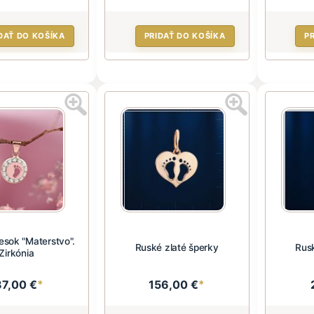
DAŤ DO KOŠÍKA
PRIDAŤ DO KOŠÍKA
P
vesok "Materstvo".
Ruské zlaté šperky
Rusk
Zirkónia
37,00 €
*
156,00 €
*