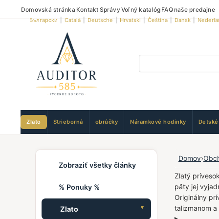
Domovská stránka
Kontakt
Správy
Voľný katalóg
FAQ
naše predajne
Български
|
Català
|
Deutsche
|
Hrvatski
|
Čeština
|
Dansk
|
Nederla
Zlato
Strieborná
obrúčky
Náramkové hodinky
Detské
Domov
›
Obc
Zobraziť všetky články
Zlatý príveso
päty jej vyjad
% Ponuky %
Originálny pr
talizmanom a 
Zlato