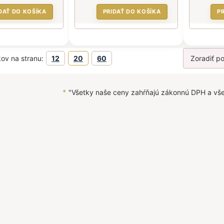
DAŤ DO KOŠÍKA
PRIDAŤ DO KOŠÍKA
P
ov na stranu:
12
20
60
*
"Všetky naše ceny zahŕňajú zákonnú DPH a vš