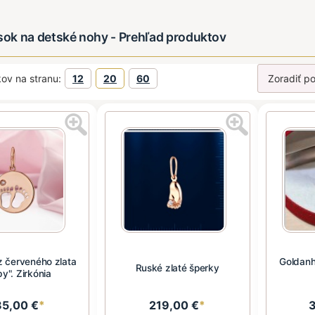
esok na detské nohy - Prehľad produktov
ov na stranu:
12
20
60
z červeného zlata
Goldanh
Ruské zlaté šperky
y". Zirkónia
85,00 €
*
219,00 €
*