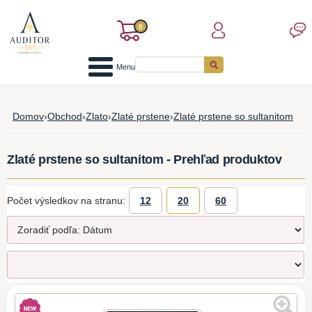
0
Menu
Domov
›
Obchod
›
Zlato
›
Zlaté prstene
›
Zlaté prstene so sultanitom
Zlaté prstene so sultanitom - Prehľad produktov
Počet výsledkov na stranu:
12
20
60