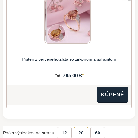
Prsteň z červeného zlata so zirkónom a sultanitom
*
795,00 €
Od:
KÚPENÉ
Počet výsledkov na stranu:
12
20
60