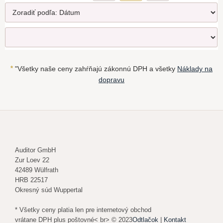
*
"Všetky naše ceny zahŕňajú zákonnú DPH a všetky
Náklady na
dopravu
Auditor GmbH
Zur Loev 22
42489 Wülfrath
HRB 22517
Okresný súd Wuppertal
* Všetky ceny platia len pre internetový obchod
vrátane DPH plus poštovné< br> © 2023
Odtlačok
|
Kontakt