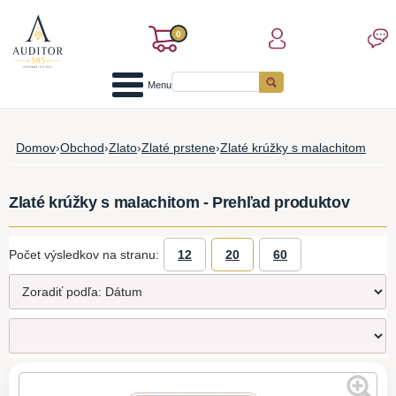
0
Menu
Domov
›
Obchod
›
Zlato
›
Zlaté prstene
›
Zlaté krúžky s malachitom
Zlaté krúžky s malachitom - Prehľad produktov
Počet výsledkov na stranu:
12
20
60