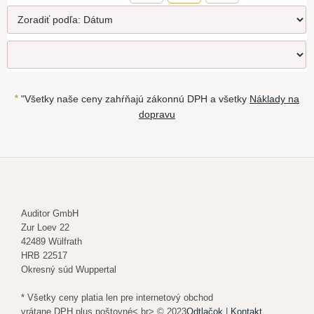
*
"Všetky naše ceny zahŕňajú zákonnú DPH a všetky
Náklady na
dopravu
Auditor GmbH
Zur Loev 22
42489 Wülfrath
HRB 22517
Okresný súd Wuppertal
* Všetky ceny platia len pre internetový obchod
vrátane DPH plus poštovné< br> © 2023
Odtlačok
|
Kontakt