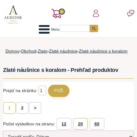
0
Menu
Domov
›
Obchod
›
Zlato
›
Zlaté náušnice
›
Zlaté náušnice s koralom
Zlaté náušnice s koralom - Prehľad produktov
Prejsť na stránku:
1
2
>
Počet výsledkov na stranu:
12
20
60