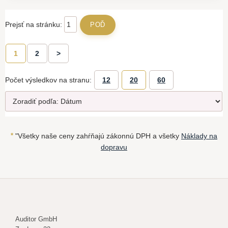
Prejsť na stránku:
1
2
>
Počet výsledkov na stranu:
12
20
60
*
"Všetky naše ceny zahŕňajú zákonnú DPH a všetky
Náklady na
dopravu
Auditor GmbH