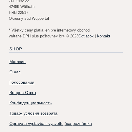
Zur Loev 22
42489 Wülfrath
HRB 22517
Okresný súd Wuppertal
* Všetky ceny platia len pre internetový obchod
vrátane DPH plus poštovné< br> © 2023
Odtlačok
|
Kontakt
SHOP
Магазин
О нас
Голосования
Вопрос-Ответ
Конфиденциальность
Товар- условия возврата
Oprava a výstavba - vysvetľujúca poznámka