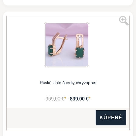
Ruské zlaté šperky chryzopras
*
*
969,00 €
839,00 €
KÚPENÉ