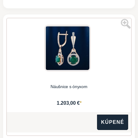
Náušnice s ónyxom
*
1.203,00 €
KÚPENÉ