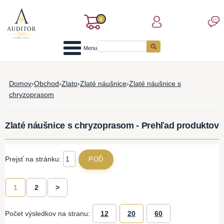
0
Menu
Domov
›
Obchod
›
Zlato
›
Zlaté náušnice
›
Zlaté náušnice s
chryzoprasom
Zlaté náušnice s chryzoprasom - Prehľad produktov
Prejsť na stránku:
1
2
>
Počet výsledkov na stranu:
12
20
60