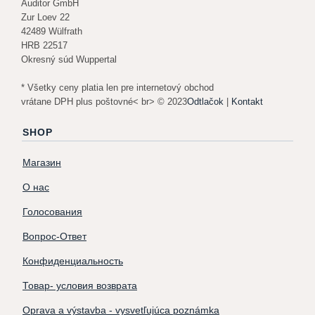
Auditor GmbH
Zur Loev 22
42489 Wülfrath
HRB 22517
Okresný súd Wuppertal
* Všetky ceny platia len pre internetový obchod
vrátane DPH plus poštovné< br> © 2023
Odtlačok
|
Kontakt
SHOP
Магазин
О нас
Голосования
Вопрос-Ответ
Конфиденциальность
Товар- условия возврата
Oprava a výstavba - vysvetľujúca poznámka