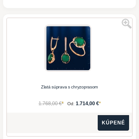
Zlatá súprava s chryzoprasom
*
*
1.768,00 €
1.714,00 €
Od:
KÚPENÉ